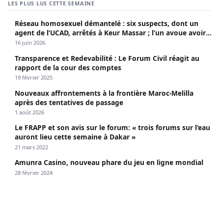
LES PLUS LUS CETTE SEMAINE
Réseau homosexuel démantelé : six suspects, dont un
agent de l’UCAD, arrêtés à Keur Massar ; l’un avoue avoir
propagé le VIH depuis 2018
16 juin 2026
Transparence et Redevabilité : Le Forum Civil réagit au
rapport de la cour des comptes
19 février 2025
Nouveaux affrontements à la frontière Maroc-Melilla
après des tentatives de passage
1 août 2026
Le FRAPP et son avis sur le forum: « trois forums sur l’eau
auront lieu cette semaine à Dakar »
21 mars 2022
Amunra Casino, nouveau phare du jeu en ligne mondial
28 février 2024