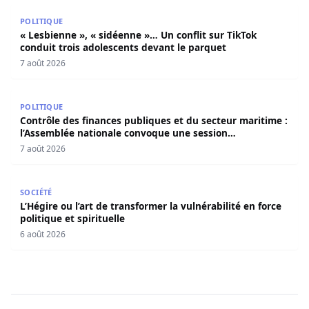
« Lesbienne », « sidéenne »… Un conflit sur TikTok condui
POLITIQUE
« Lesbienne », « sidéenne »… Un conflit sur TikTok
conduit trois adolescents devant le parquet
7 août 2026
Contrôle des finances publiques et du secteur maritime 
POLITIQUE
Contrôle des finances publiques et du secteur maritime :
l’Assemblée nationale convoque une session
extraordinaire
7 août 2026
L’Hégire ou l’art de transformer la vulnérabilité en force po
SOCIÉTÉ
L’Hégire ou l’art de transformer la vulnérabilité en force
politique et spirituelle
6 août 2026