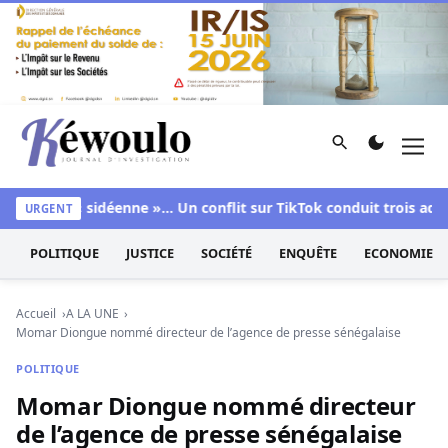
Aller au contenu
Rechercher
Men
Kéwoulo, le premier site d'information et d'investigation d
enne », « sidéenne »… Un conflit sur TikTok conduit trois adoles
URGENT
POLITIQUE
JUSTICE
SOCIÉTÉ
ENQUÊTE
ECONOMIE
Accueil
A LA UNE
Momar Diongue nommé directeur de l’agence de presse sénégalaise
POLITIQUE
Momar Diongue nommé directeur
de l’agence de presse sénégalaise