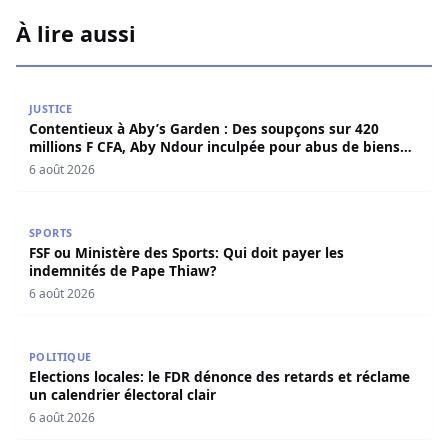
À lire aussi
Contentieux à Aby’s Garden : Des soupçons sur 420 milli
JUSTICE
Contentieux à Aby’s Garden : Des soupçons sur 420
millions F CFA, Aby Ndour inculpée pour abus de biens
sociaux
6 août 2026
FSF ou Ministère des Sports: Qui doit payer les indemnit
SPORTS
FSF ou Ministère des Sports: Qui doit payer les
indemnités de Pape Thiaw?
6 août 2026
Elections locales: le FDR dénonce des retards et réclame u
POLITIQUE
Elections locales: le FDR dénonce des retards et réclame
un calendrier électoral clair
6 août 2026