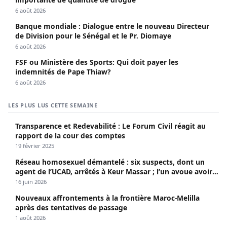
6 août 2026
Banque mondiale : Dialogue entre le nouveau Directeur
de Division pour le Sénégal et le Pr. Diomaye
6 août 2026
FSF ou Ministère des Sports: Qui doit payer les
indemnités de Pape Thiaw?
6 août 2026
LES PLUS LUS CETTE SEMAINE
Transparence et Redevabilité : Le Forum Civil réagit au
rapport de la cour des comptes
19 février 2025
Réseau homosexuel démantelé : six suspects, dont un
agent de l’UCAD, arrêtés à Keur Massar ; l’un avoue avoir
propagé le VIH depuis 2018
16 juin 2026
Nouveaux affrontements à la frontière Maroc-Melilla
après des tentatives de passage
1 août 2026