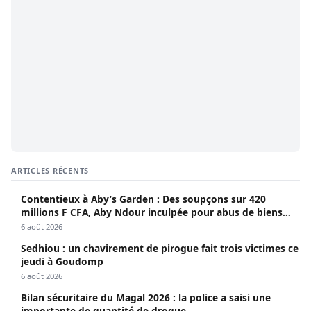
ARTICLES RÉCENTS
Contentieux à Aby’s Garden : Des soupçons sur 420
millions F CFA, Aby Ndour inculpée pour abus de biens
sociaux
6 août 2026
Sedhiou : un chavirement de pirogue fait trois victimes ce
jeudi à Goudomp
6 août 2026
Bilan sécuritaire du Magal 2026 : la police a saisi une
importante de quantité de drogue