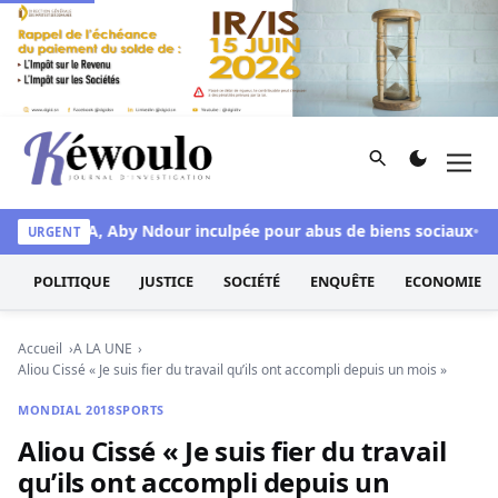
Aller au contenu
Rechercher
Men
Kéwoulo, le premier site d'information et d'investigation d
ions F CFA, Aby Ndour inculpée pour abus de biens sociaux
Sed
URGENT
POLITIQUE
JUSTICE
SOCIÉTÉ
ENQUÊTE
ECONOMIE
Accueil
A LA UNE
Aliou Cissé « Je suis fier du travail qu’ils ont accompli depuis un mois »
MONDIAL 2018
SPORTS
Aliou Cissé « Je suis fier du travail
qu’ils ont accompli depuis un