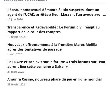
Réseau homosexuel démantelé : six suspects, dont un
agent de l’UCAD, arrêtés à Keur Massar ; l’un avoue avoir
propagé le VIH depuis 2018
16 juin 2026
Transparence et Redevabilité : Le Forum Civil réagit au
rapport de la cour des comptes
19 février 2025
Nouveaux affrontements à la frontière Maroc-Melilla
après des tentatives de passage
1 août 2026
Le FRAPP et son avis sur le forum: « trois forums sur l’eau
auront lieu cette semaine à Dakar »
21 mars 2022
Amunra Casino, nouveau phare du jeu en ligne mondial
28 février 2024