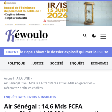
Aller au contenu
Rechercher
Men
Kéwoulo, le premier site d'information et d'investigation d
ession de Pape Thiaw : le dossier explosif qui met la FSF sous pr
URGENT
POLITIQUE
JUSTICE
SOCIÉTÉ
ENQUÊTE
ECONOMIE
Accueil
A LA UNE
Air Sénégal : 14,6 Mds FCFA transférés et 148 Mds en garanties –
Découvrez enfin les chiffres !
ENQUÊTE
FAITS DIVERS & INSOLITES
Air Sénégal : 14,6 Mds FCFA