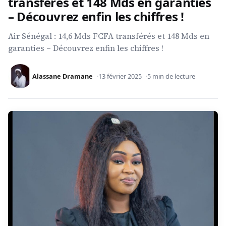
transférés et 148 Mds en garanties
– Découvrez enfin les chiffres !
Air Sénégal : 14,6 Mds FCFA transférés et 148 Mds en
garanties – Découvrez enfin les chiffres !
Alassane Dramane
13 février 2025
5 min de lecture