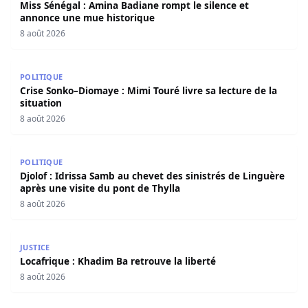
Miss Sénégal : Amina Badiane rompt le silence et
annonce une mue historique
8 août 2026
Crise Sonko–Diomaye : Mimi Touré livre sa lecture de la s
POLITIQUE
Crise Sonko–Diomaye : Mimi Touré livre sa lecture de la
situation
8 août 2026
Djolof : Idrissa Samb au chevet des sinistrés de Linguère 
POLITIQUE
Djolof : Idrissa Samb au chevet des sinistrés de Linguère
après une visite du pont de Thylla
8 août 2026
Locafrique : Khadim Ba retrouve la liberté
JUSTICE
Locafrique : Khadim Ba retrouve la liberté
8 août 2026