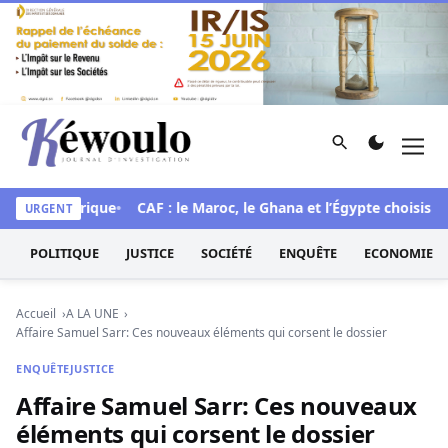
Aller au contenu
Rechercher
Men
Kéwoulo, le premier site d'information et d'investigation d
mue historique
CAF : le Maroc, le Ghana et l’Égypte choisis pou
URGENT
POLITIQUE
JUSTICE
SOCIÉTÉ
ENQUÊTE
ECONOMIE
Accueil
A LA UNE
Affaire Samuel Sarr: Ces nouveaux éléments qui corsent le dossier
ENQUÊTE
JUSTICE
Affaire Samuel Sarr: Ces nouveaux
éléments qui corsent le dossier