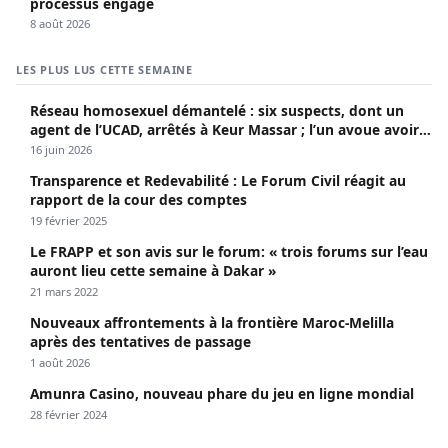
processus engagé
8 août 2026
LES PLUS LUS CETTE SEMAINE
Réseau homosexuel démantelé : six suspects, dont un
agent de l’UCAD, arrêtés à Keur Massar ; l’un avoue avoir
propagé le VIH depuis 2018
16 juin 2026
Transparence et Redevabilité : Le Forum Civil réagit au
rapport de la cour des comptes
19 février 2025
Le FRAPP et son avis sur le forum: « trois forums sur l’eau
auront lieu cette semaine à Dakar »
21 mars 2022
Nouveaux affrontements à la frontière Maroc-Melilla
après des tentatives de passage
1 août 2026
Amunra Casino, nouveau phare du jeu en ligne mondial
28 février 2024