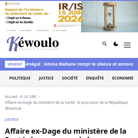
Aller au contenu
Rechercher
Men
Kéwoulo, le premier site d'information et d'investigation d
e
Miss Sénégal : Amina Badiane rompt le silence et annonce u
URGENT
POLITIQUE
JUSTICE
SOCIÉTÉ
ENQUÊTE
ECONOMIE
Accueil
A LA UNE
Affaire ex-Dage du ministère de la Santé : le procureur de la République
désavoué
JUSTICE
Affaire ex-Dage du ministère de la