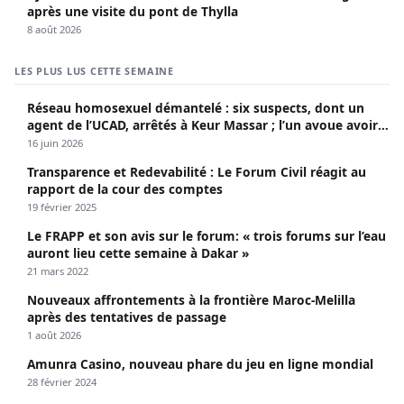
après une visite du pont de Thylla
8 août 2026
LES PLUS LUS CETTE SEMAINE
Réseau homosexuel démantelé : six suspects, dont un
agent de l’UCAD, arrêtés à Keur Massar ; l’un avoue avoir
propagé le VIH depuis 2018
16 juin 2026
Transparence et Redevabilité : Le Forum Civil réagit au
rapport de la cour des comptes
19 février 2025
Le FRAPP et son avis sur le forum: « trois forums sur l’eau
auront lieu cette semaine à Dakar »
21 mars 2022
Nouveaux affrontements à la frontière Maroc-Melilla
après des tentatives de passage
1 août 2026
Amunra Casino, nouveau phare du jeu en ligne mondial
28 février 2024