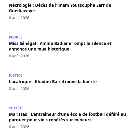
Nécrologie : Décès de l’imam Youssoupha Sarr de
Guédiawaye
8 août 2026
Miss Sénégal : Amina Badiane rompt le silence et annon
PEOPLE
Miss Sénégal : Amina Badiane rompt le silence et
annonce une mue historique
8 août 2026
Locafrique : Khadim Ba retrouve la liberté
JUSTICE
Locafrique : Khadim Ba retrouve la liberté
8 août 2026
Maristes : L’entraîneur d’une école de football déféré au
SOCIÉTÉ
Maristes : L’entraîneur d’une école de football déféré au
parquet pour viols répétés sur mineurs
8 août 2026