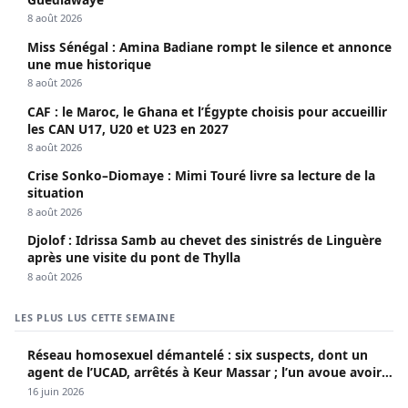
8 août 2026
Miss Sénégal : Amina Badiane rompt le silence et annonce
une mue historique
8 août 2026
CAF : le Maroc, le Ghana et l’Égypte choisis pour accueillir
les CAN U17, U20 et U23 en 2027
8 août 2026
Crise Sonko–Diomaye : Mimi Touré livre sa lecture de la
situation
8 août 2026
Djolof : Idrissa Samb au chevet des sinistrés de Linguère
après une visite du pont de Thylla
8 août 2026
LES PLUS LUS CETTE SEMAINE
Réseau homosexuel démantelé : six suspects, dont un
agent de l’UCAD, arrêtés à Keur Massar ; l’un avoue avoir
propagé le VIH depuis 2018
16 juin 2026