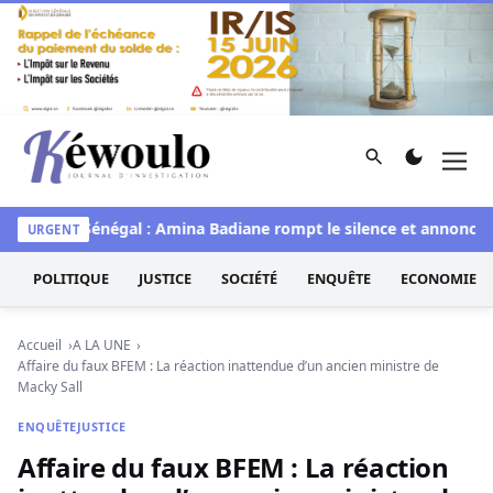
Aller au contenu
Rechercher
Men
Kéwoulo, le premier site d'information et d'investigation d
e
Miss Sénégal : Amina Badiane rompt le silence et annonce un
URGENT
POLITIQUE
JUSTICE
SOCIÉTÉ
ENQUÊTE
ECONOMIE
Accueil
A LA UNE
Affaire du faux BFEM : La réaction inattendue d’un ancien ministre de
Macky Sall
ENQUÊTE
JUSTICE
Affaire du faux BFEM : La réaction