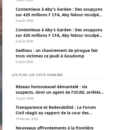
Contentieux à Aby’s Garden : Des soupçons
sur 420 millions F CFA, Aby Ndour inculpée
pour abus de biens sociaux
6 août 2026
Contentieux à Aby’s Garden : Des soupçons
sur 420 millions F CFA, Aby Ndour inculpée
pour abus de biens sociaux
6 août 2026
Sedhiou : un chavirement de pirogue fait
trois victimes ce jeudi à Goudomp
6 août 2026
LES PLUS LUS CETTE SEMAINE
Réseau homosexuel démantelé : six
suspects, dont un agent de l’UCAD, arrêtés à
Keur Massar ; l’un avoue avoir propagé le
16 juin 2026
VIH depuis 2018
Transparence et Redevabilité : Le Forum
Civil réagit au rapport de la cour des
comptes
19 février 2025
Nouveaux affrontements à la frontière