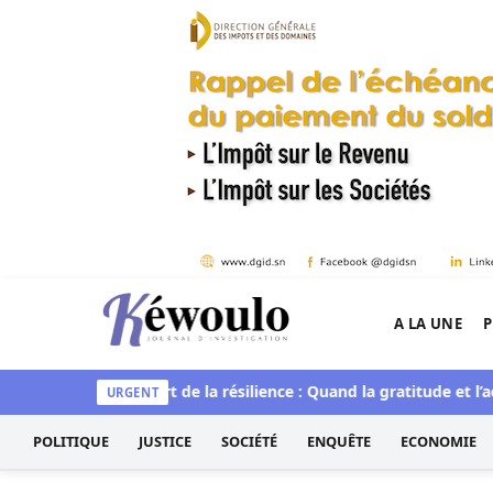
Aller au contenu
A LA UNE
P
Kéwoulo, le premier site d'information et d'inves
spirituelle
L’art de la résilience : Quand la gratitude et l’acce
URGENT
POLITIQUE
JUSTICE
SOCIÉTÉ
ENQUÊTE
ECONOMIE