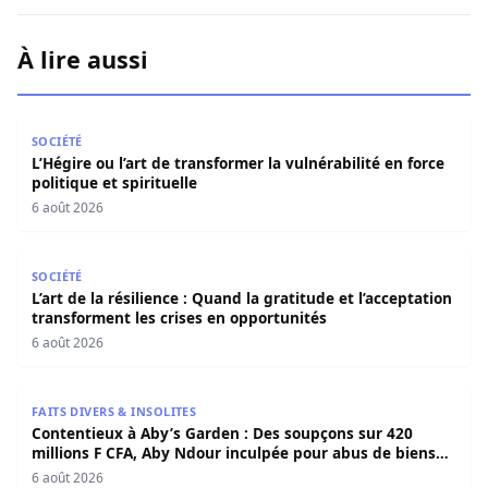
À lire aussi
L’Hégire ou l’art de transformer la vulnérabilité en force po
SOCIÉTÉ
L’Hégire ou l’art de transformer la vulnérabilité en force
politique et spirituelle
6 août 2026
L’art de la résilience : Quand la gratitude et l’acceptatio
SOCIÉTÉ
L’art de la résilience : Quand la gratitude et l’acceptation
transforment les crises en opportunités
6 août 2026
Contentieux à Aby’s Garden : Des soupçons sur 420 milli
FAITS DIVERS & INSOLITES
Contentieux à Aby’s Garden : Des soupçons sur 420
millions F CFA, Aby Ndour inculpée pour abus de biens
sociaux
6 août 2026