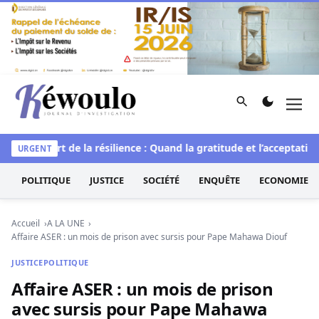
Aller au contenu
Rechercher
Men
Kéwoulo, le premier site d'information et d'investigation d
elle
L’art de la résilience : Quand la gratitude et l’acceptation 
URGENT
POLITIQUE
JUSTICE
SOCIÉTÉ
ENQUÊTE
ECONOMIE
Accueil
A LA UNE
Affaire ASER : un mois de prison avec sursis pour Pape Mahawa Diouf
JUSTICE
POLITIQUE
Affaire ASER : un mois de prison
avec sursis pour Pape Mahawa