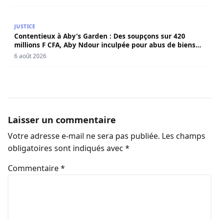
Contentieux à Aby’s Garden : Des soupçons sur 420 milli
JUSTICE
Contentieux à Aby’s Garden : Des soupçons sur 420
millions F CFA, Aby Ndour inculpée pour abus de biens
sociaux
6 août 2026
Laisser un commentaire
Votre adresse e-mail ne sera pas publiée.
Les champs
obligatoires sont indiqués avec
*
Commentaire
*