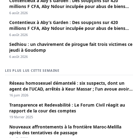
Contentieux à Aby’s Garden : Des soupçons sur 420
millions F CFA, Aby Ndour inculpée pour abus de biens
sociaux
6 août 2026
Contentieux à Aby’s Garden : Des soupçons sur 420
millions F CFA, Aby Ndour inculpée pour abus de biens
sociaux
6 août 2026
Sedhiou : un chavirement de pirogue fait trois victimes ce
jeudi à Goudomp
6 août 2026
LES PLUS LUS CETTE SEMAINE
Réseau homosexuel démantelé : six suspects, dont un
agent de l’UCAD, arrêtés à Keur Massar ; l’un avoue avoir
propagé le VIH depuis 2018
16 juin 2026
Transparence et Redevabilité : Le Forum Civil réagit au
rapport de la cour des comptes
19 février 2025
Nouveaux affrontements à la frontière Maroc-Melilla
après des tentatives de passage