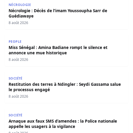
Nécrologie : Décès de l’imam Youssoupha Sarr de Guédi
NÉCROLOGIE
Nécrologie : Décès de l’imam Youssoupha Sarr de
Guédiawaye
8 août 2026
Miss Sénégal : Amina Badiane rompt le silence et annon
PEOPLE
Miss Sénégal : Amina Badiane rompt le silence et
annonce une mue historique
8 août 2026
Restitution des terres à Ndingler : Seydi Gassama salue 
SOCIÉTÉ
Restitution des terres à Ndingler : Seydi Gassama salue
le processus engagé
8 août 2026
Arnaque aux faux SMS d’amendes : la Police nationale appe
SOCIÉTÉ
Arnaque aux faux SMS d’amendes : la Police nationale
appelle les usagers à la vigilance