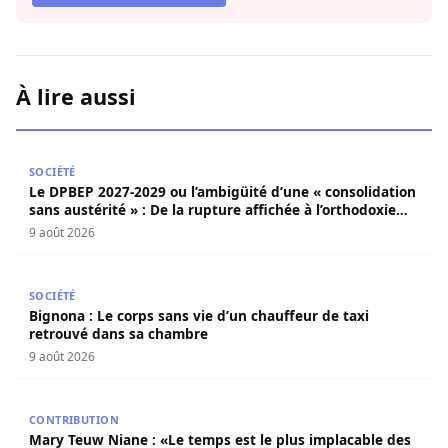
À lire aussi
Le DPBEP 2027-2029 ou l’ambigüité d’une « consolidation s
SOCIÉTÉ
Le DPBEP 2027-2029 ou l’ambigüité d’une « consolidation
sans austérité » : De la rupture affichée à l’orthodoxie
budgétaire, une analyse critique de la trajectoire
9 août 2026
économique sénégalaise (Par Dr. Seydina Oumar Seye)
Bignona : Le corps sans vie d’un chauffeur de taxi retro
SOCIÉTÉ
Bignona : Le corps sans vie d’un chauffeur de taxi
retrouvé dans sa chambre
9 août 2026
Mary Teuw Niane : «Le temps est le plus implacable des ju
CONTRIBUTION
Mary Teuw Niane : «Le temps est le plus implacable des