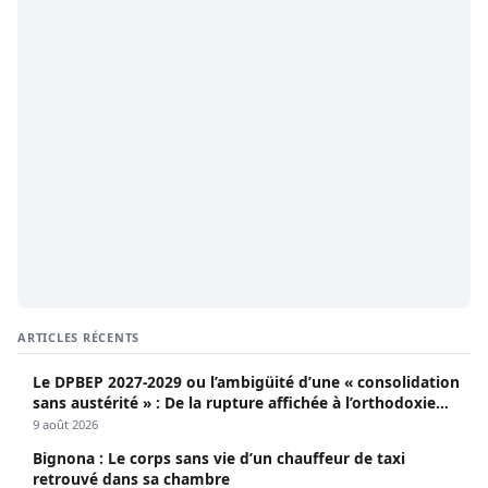
ARTICLES RÉCENTS
Le DPBEP 2027-2029 ou l’ambigüité d’une « consolidation
sans austérité » : De la rupture affichée à l’orthodoxie
budgétaire, une analyse critique de la trajectoire
9 août 2026
économique sénégalaise (Par Dr. Seydina Oumar Seye)
Bignona : Le corps sans vie d’un chauffeur de taxi
retrouvé dans sa chambre