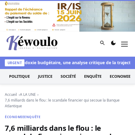
Aller au contenu
Rechercher
Men
Kéwoulo, le premier site d'information et d'investigation d
à l'orthodoxie budgétaire, une analyse critique de la trajectoir
URGENT
POLITIQUE
JUSTICE
SOCIÉTÉ
ENQUÊTE
ECONOMIE
Accueil
A LA UNE
7,6 milliards dans le flou : le scandale financier qui secoue la Banque
Atlantique
ÉCONOMIE
ENQUÊTE
7,6 milliards dans le flou : le