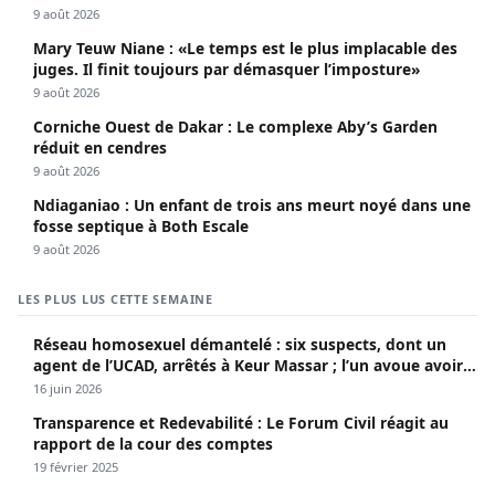
9 août 2026
Mary Teuw Niane : «Le temps est le plus implacable des
juges. Il finit toujours par démasquer l’imposture»
9 août 2026
Corniche Ouest de Dakar : Le complexe Aby’s Garden
réduit en cendres
9 août 2026
Ndiaganiao : Un enfant de trois ans meurt noyé dans une
fosse septique à Both Escale
9 août 2026
LES PLUS LUS CETTE SEMAINE
Réseau homosexuel démantelé : six suspects, dont un
agent de l’UCAD, arrêtés à Keur Massar ; l’un avoue avoir
propagé le VIH depuis 2018
16 juin 2026
Transparence et Redevabilité : Le Forum Civil réagit au
rapport de la cour des comptes
19 février 2025