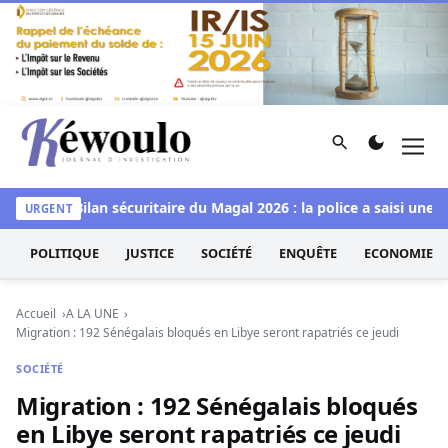
Aller au contenu
Rechercher
Men
Kéwoulo, le premier site d'information et d'investigation d
domp
Bilan sécuritaire du Magal 2026 : la police a saisi une im
URGENT
POLITIQUE
JUSTICE
SOCIÉTÉ
ENQUÊTE
ECONOMIE
Accueil
A LA UNE
Migration : 192 Sénégalais bloqués en Libye seront rapatriés ce jeudi
SOCIÉTÉ
Migration : 192 Sénégalais bloqués
en Libye seront rapatriés ce jeudi