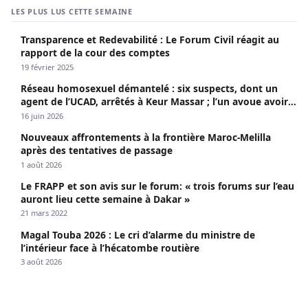
LES PLUS LUS CETTE SEMAINE
Transparence et Redevabilité : Le Forum Civil réagit au
rapport de la cour des comptes
19 février 2025
Réseau homosexuel démantelé : six suspects, dont un
agent de l’UCAD, arrêtés à Keur Massar ; l’un avoue avoir
propagé le VIH depuis 2018
16 juin 2026
Nouveaux affrontements à la frontière Maroc-Melilla
après des tentatives de passage
1 août 2026
Le FRAPP et son avis sur le forum: « trois forums sur l’eau
auront lieu cette semaine à Dakar »
21 mars 2022
Magal Touba 2026 : Le cri d’alarme du ministre de
l’intérieur face à l’hécatombe routière
3 août 2026