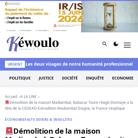
Aller au contenu
Rechercher
Men
Kéwoulo, le premier site d'information et d'investigation d
lanchi
Les deux visages de notre humanité professionnelle : E
URGENT
POLITIQUE
JUSTICE
SOCIÉTÉ
ENQUÊTE
ECONOMIE
Accueil
A LA UNE
Démolition de la maison Madiambal, Babacar Toure réagit-Diomaye a la
tête de la CEDEAO-Extradition Madiambal Diagne, la France s’explique
ÉCONOMIE
FAITS DIVERS & INSOLITES
Démolition de la maison