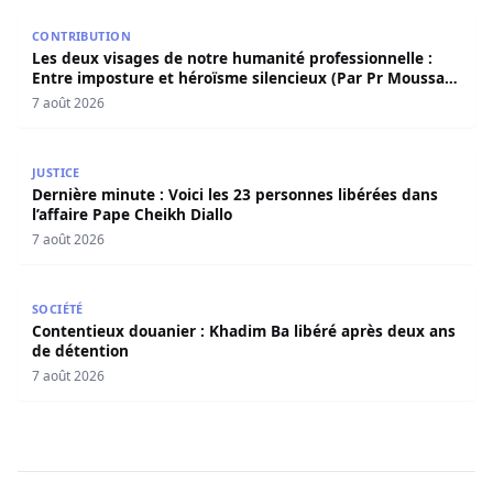
Les deux visages de notre humanité professionnelle : Ent
CONTRIBUTION
Les deux visages de notre humanité professionnelle :
Entre imposture et héroïsme silencieux (Par Pr Moussa
Seydi)
7 août 2026
Dernière minute : Voici les 23 personnes libérées dans l’a
JUSTICE
Dernière minute : Voici les 23 personnes libérées dans
l’affaire Pape Cheikh Diallo
7 août 2026
Contentieux douanier : Khadim Ba libéré après deux ans 
SOCIÉTÉ
Contentieux douanier : Khadim Ba libéré après deux ans
de détention
7 août 2026