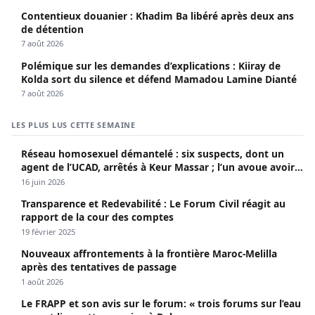
Contentieux douanier : Khadim Ba libéré après deux ans
de détention
7 août 2026
Polémique sur les demandes d’explications : Kiiray de
Kolda sort du silence et défend Mamadou Lamine Dianté
7 août 2026
LES PLUS LUS CETTE SEMAINE
Réseau homosexuel démantelé : six suspects, dont un
agent de l’UCAD, arrêtés à Keur Massar ; l’un avoue avoir
propagé le VIH depuis 2018
16 juin 2026
Transparence et Redevabilité : Le Forum Civil réagit au
rapport de la cour des comptes
19 février 2025
Nouveaux affrontements à la frontière Maroc-Melilla
après des tentatives de passage
1 août 2026
Le FRAPP et son avis sur le forum: « trois forums sur l’eau