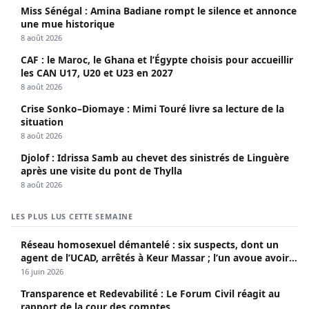
Miss Sénégal : Amina Badiane rompt le silence et annonce
une mue historique
8 août 2026
CAF : le Maroc, le Ghana et l’Égypte choisis pour accueillir
les CAN U17, U20 et U23 en 2027
8 août 2026
Crise Sonko–Diomaye : Mimi Touré livre sa lecture de la
situation
8 août 2026
Djolof : Idrissa Samb au chevet des sinistrés de Linguère
après une visite du pont de Thylla
8 août 2026
LES PLUS LUS CETTE SEMAINE
Réseau homosexuel démantelé : six suspects, dont un
agent de l’UCAD, arrêtés à Keur Massar ; l’un avoue avoir
propagé le VIH depuis 2018
16 juin 2026
Transparence et Redevabilité : Le Forum Civil réagit au
rapport de la cour des comptes