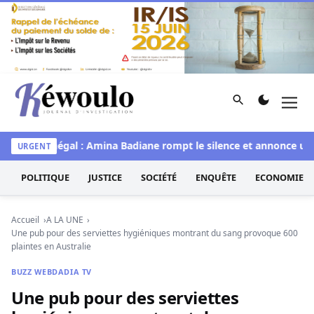
Aller au contenu
Rechercher
Men
Kéwoulo, le premier site d'information et d'investigation d
Miss Sénégal : Amina Badiane rompt le silence et annonce une m
URGENT
POLITIQUE
JUSTICE
SOCIÉTÉ
ENQUÊTE
ECONOMIE
Accueil
A LA UNE
Une pub pour des serviettes hygiéniques montrant du sang provoque 600
plaintes en Australie
BUZZ WEB
DADIA TV
Une pub pour des serviettes