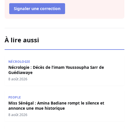
Signaler une correction
À lire aussi
Nécrologie : Décès de l’imam Youssoupha Sarr de Guédi
NÉCROLOGIE
Nécrologie : Décès de l’imam Youssoupha Sarr de
Guédiawaye
8 août 2026
Miss Sénégal : Amina Badiane rompt le silence et annon
PEOPLE
Miss Sénégal : Amina Badiane rompt le silence et
annonce une mue historique
8 août 2026
Maristes : L’entraîneur d’une école de football déféré au