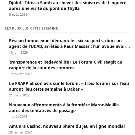
Djolof : Idrissa Samb au chevet des sinistrés de Linguère
après une visite du pont de Thylla
8 août 2026
LES PLUS LUS CETTE SEMAINE
Réseau homosexuel démantelé : six suspects, dont un
agent de l’UCAD, arrêtés à Keur Massar ; l’un avoue avoir
propagé le VIH depuis 2018
16 juin 2026
Transparence et Redevabilité : Le Forum Civil réagit au
rapport de la cour des comptes
19 février 2025
Le FRAPP et son avis sur le forum: « trois forums sur l’eau
auront lieu cette semaine à Dakar »
21 mars 2022
Nouveaux affrontements à la frontière Maroc-Melilla
après des tentatives de passage
1 août 2026
Amunra Casino, nouveau phare du jeu en ligne mondial
28 février 2024