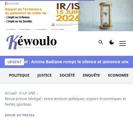
Aller au contenu
Rechercher
Men
Kéwoulo, le premier site d'information et d'investigation d
s Sénégal : Amina Badiane rompt le silence et annonce une mue 
URGENT
POLITIQUE
JUSTICE
SOCIÉTÉ
ENQUÊTE
ECONOMIE
Accueil
A LA UNE
Revue presse Sénégal : entre tensions politiques, espoirs économiques et
fiertés sportives
REVUE DE PRESSE