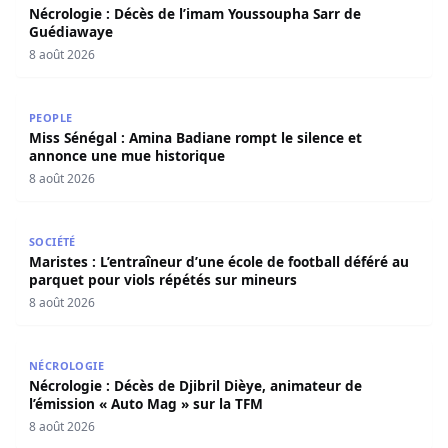
Nécrologie : Décès de l’imam Youssoupha Sarr de
Guédiawaye
8 août 2026
Miss Sénégal : Amina Badiane rompt le silence et annon
PEOPLE
Miss Sénégal : Amina Badiane rompt le silence et
annonce une mue historique
8 août 2026
Maristes : L’entraîneur d’une école de football déféré au
SOCIÉTÉ
Maristes : L’entraîneur d’une école de football déféré au
parquet pour viols répétés sur mineurs
8 août 2026
Nécrologie : Décès de Djibril Dièye, animateur de l’émiss
NÉCROLOGIE
Nécrologie : Décès de Djibril Dièye, animateur de
l’émission « Auto Mag » sur la TFM
8 août 2026