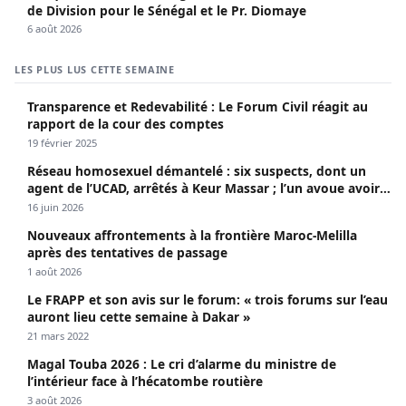
de Division pour le Sénégal et le Pr. Diomaye
6 août 2026
LES PLUS LUS CETTE SEMAINE
Transparence et Redevabilité : Le Forum Civil réagit au
rapport de la cour des comptes
19 février 2025
Réseau homosexuel démantelé : six suspects, dont un
agent de l’UCAD, arrêtés à Keur Massar ; l’un avoue avoir
propagé le VIH depuis 2018
16 juin 2026
Nouveaux affrontements à la frontière Maroc-Melilla
après des tentatives de passage
1 août 2026
Le FRAPP et son avis sur le forum: « trois forums sur l’eau
auront lieu cette semaine à Dakar »
21 mars 2022
Magal Touba 2026 : Le cri d’alarme du ministre de
l’intérieur face à l’hécatombe routière
3 août 2026