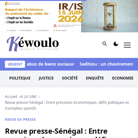
Aller au contenu
Rechercher
Men
Kéwoulo, le premier site d'information et d'investigation d
ée pour abus de biens sociaux
Sedhiou : un chavirement de pir
URGENT
POLITIQUE
JUSTICE
SOCIÉTÉ
ENQUÊTE
ECONOMIE
Accueil
A LA UNE
Revue presse-Sénégal : Entre pressions économiques, défis politiques et
triomphes sportifs
REVUE DE PRESSE
Revue presse-Sénégal : Entre