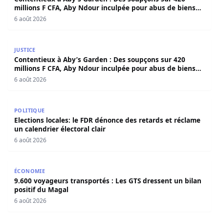
millions F CFA, Aby Ndour inculpée pour abus de biens
sociaux
6 août 2026
Contentieux à Aby’s Garden : Des soupçons sur 420 milli
JUSTICE
Contentieux à Aby’s Garden : Des soupçons sur 420
millions F CFA, Aby Ndour inculpée pour abus de biens
sociaux
6 août 2026
Elections locales: le FDR dénonce des retards et réclame u
POLITIQUE
Elections locales: le FDR dénonce des retards et réclame
un calendrier électoral clair
6 août 2026
9.600 voyageurs transportés : Les GTS dressent un bilan 
ÉCONOMIE
9.600 voyageurs transportés : Les GTS dressent un bilan
positif du Magal
6 août 2026