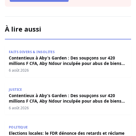
À lire aussi
Contentieux à Aby’s Garden : Des soupçons sur 420 milli
FAITS DIVERS & INSOLITES
Contentieux à Aby’s Garden : Des soupçons sur 420
millions F CFA, Aby Ndour inculpée pour abus de biens
sociaux
6 août 2026
Contentieux à Aby’s Garden : Des soupçons sur 420 milli
JUSTICE
Contentieux à Aby’s Garden : Des soupçons sur 420
millions F CFA, Aby Ndour inculpée pour abus de biens
sociaux
6 août 2026
Elections locales: le FDR dénonce des retards et réclame u
POLITIQUE
Elections locales: le FDR dénonce des retards et réclame