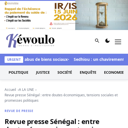
Aller au contenu
Rechercher
Men
Kéwoulo, le premier site d'information et d'investigation d
ée pour abus de biens sociaux
Sedhiou : un chavirement de pir
URGENT
POLITIQUE
JUSTICE
SOCIÉTÉ
ENQUÊTE
ECONOMIE
Accueil
A LA UNE
Revue presse Sénégal : entre doutes économiques, tensions sociales et
promesses politiques
REVUE DE PRESSE
Revue presse Sénégal : entre