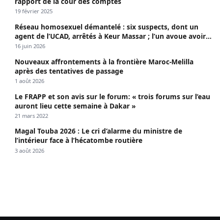
rapport de la cour des comptes
19 février 2025
Réseau homosexuel démantelé : six suspects, dont un
agent de l’UCAD, arrêtés à Keur Massar ; l’un avoue avoir
propagé le VIH depuis 2018
16 juin 2026
Nouveaux affrontements à la frontière Maroc-Melilla
après des tentatives de passage
1 août 2026
Le FRAPP et son avis sur le forum: « trois forums sur l’eau
auront lieu cette semaine à Dakar »
21 mars 2022
Magal Touba 2026 : Le cri d’alarme du ministre de
l’intérieur face à l’hécatombe routière
3 août 2026