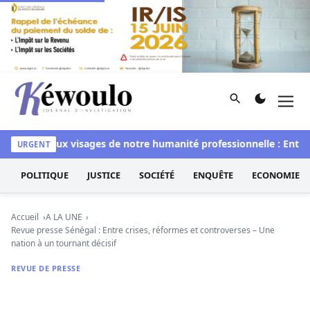
Aller au contenu
Rechercher
Men
Kéwoulo, le premier site d'information et d'investigation d
Les deux visages de notre humanité professionnelle : Entre imp
URGENT
POLITIQUE
JUSTICE
SOCIÉTÉ
ENQUÊTE
ECONOMIE
Accueil
A LA UNE
Revue presse Sénégal : Entre crises, réformes et controverses – Une
nation à un tournant décisif
REVUE DE PRESSE