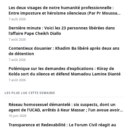
Les deux visages de notre humanité professionnelle :
Entre imposture et héroïsme silencieux (Par Pr Moussa
Seydi)
7 août 2026
Dernière minute : Voici les 23 personnes libérées dans
l’affaire Pape Cheikh Diallo
7 août 2026
Contentieux douanier : Khadim Ba libéré après deux ans
de détention
7 août 2026
Polémique sur les demandes d’explications : Kiiray de
Kolda sort du silence et défend Mamadou Lamine Dianté
7 août 2026
LES PLUS LUS CETTE SEMAINE
Réseau homosexuel démantelé : six suspects, dont un
agent de l’UCAD, arrêtés à Keur Massar ; l’un avoue avoir
propagé le VIH depuis 2018
16 juin 2026
Transparence et Redevabilité : Le Forum Civil réagit au