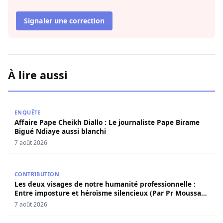
Signaler une correction
À lire aussi
Affaire Pape Cheikh Diallo : Le journaliste Pape Birame B
ENQUÊTE
Affaire Pape Cheikh Diallo : Le journaliste Pape Birame
Bigué Ndiaye aussi blanchi
7 août 2026
Les deux visages de notre humanité professionnelle : Ent
CONTRIBUTION
Les deux visages de notre humanité professionnelle :
Entre imposture et héroïsme silencieux (Par Pr Moussa
Seydi)
7 août 2026