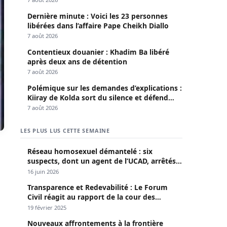
Dernière minute : Voici les 23 personnes
libérées dans l’affaire Pape Cheikh Diallo
7 août 2026
Contentieux douanier : Khadim Ba libéré
après deux ans de détention
7 août 2026
Polémique sur les demandes d’explications :
Kiiray de Kolda sort du silence et défend
Mamadou Lamine Dianté
7 août 2026
LES PLUS LUS CETTE SEMAINE
Réseau homosexuel démantelé : six
suspects, dont un agent de l’UCAD, arrêtés à
Keur Massar ; l’un avoue avoir propagé le
16 juin 2026
VIH depuis 2018
Transparence et Redevabilité : Le Forum
Civil réagit au rapport de la cour des
comptes
19 février 2025
Nouveaux affrontements à la frontière