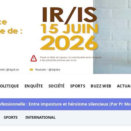
OLITIQUE
ENQUÊTE
SOCIÉTÉ
SPORTS
BUZZ WEB
ACTUA
tigation de l'Afrique.
nelle : Entre imposture et héroïsme silencieux (Par Pr Moussa S
SPORTS
INTERNATIONAL