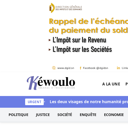
Aller au contenu
A LA UNE
P
Kéwoulo, le premier site d'information et d'inves
ye aussi blanchi
Les deux visages de notre humanité profession
URGENT
POLITIQUE
JUSTICE
SOCIÉTÉ
ENQUÊTE
ECONOMIE