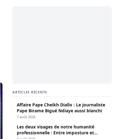
ARTICLES RÉCENTS
Affaire Pape Cheikh Diallo : Le journaliste
Pape Birame Bigué Ndiaye aussi blanchi
7 août 2026
Les deux visages de notre humanité
professionnelle : Entre imposture et
héroïsme silencieux (Par Pr Moussa Seydi)
7 août 2026