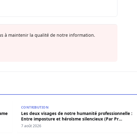
s à maintenir la qualité de notre information.
 Birame Bigué Ndiaye aussi blanchi
Les deux visages de notre humanité professionnelle
CONTRIBUTION
rame
Les deux visages de notre humanité professionnelle :
Entre imposture et héroïsme silencieux (Par Pr
Moussa Seydi)
7 août 2026