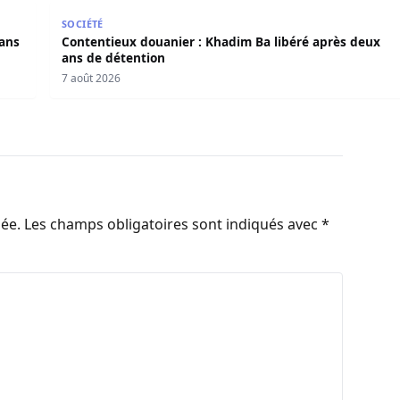
s dans l’affaire Pape Cheikh Diallo
Contentieux douanier : Khadim Ba libéré après deux
SOCIÉTÉ
dans
Contentieux douanier : Khadim Ba libéré après deux
ans de détention
7 août 2026
iée.
Les champs obligatoires sont indiqués avec
*