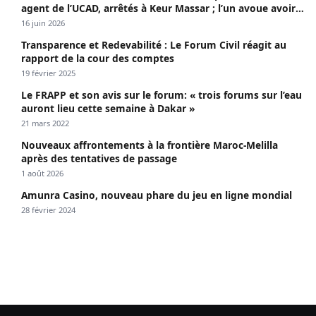
agent de l’UCAD, arrêtés à Keur Massar ; l’un avoue avoir
propagé le VIH depuis 2018
16 juin 2026
Transparence et Redevabilité : Le Forum Civil réagit au
rapport de la cour des comptes
19 février 2025
Le FRAPP et son avis sur le forum: « trois forums sur l’eau
auront lieu cette semaine à Dakar »
21 mars 2022
Nouveaux affrontements à la frontière Maroc-Melilla
après des tentatives de passage
1 août 2026
Amunra Casino, nouveau phare du jeu en ligne mondial
28 février 2024