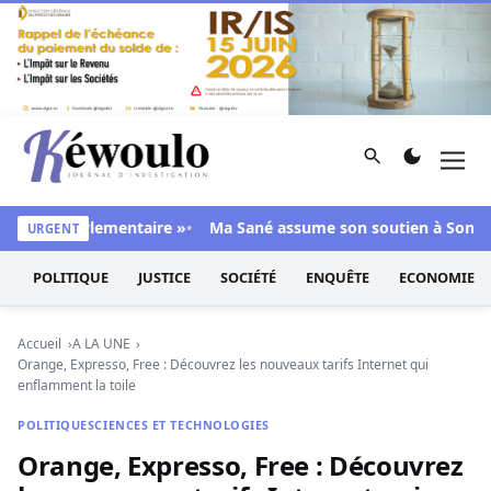
Aller au contenu
Rechercher
Men
Kéwoulo, le premier site d'information et d'investigation d
orité parlementaire »
Ma Sané assume son soutien à Sonko : «
URGENT
POLITIQUE
JUSTICE
SOCIÉTÉ
ENQUÊTE
ECONOMIE
Accueil
A LA UNE
Orange, Expresso, Free : Découvrez les nouveaux tarifs Internet qui
enflamment la toile
POLITIQUE
SCIENCES ET TECHNOLOGIES
Orange, Expresso, Free : Découvrez