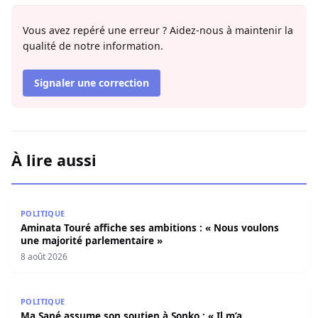
Vous avez repéré une erreur ? Aidez-nous à maintenir la
qualité de notre information.
Signaler une correction
À lire aussi
Aminata Touré affiche ses ambitions : « Nous voulons un
POLITIQUE
Aminata Touré affiche ses ambitions : « Nous voulons
une majorité parlementaire »
8 août 2026
Ma Sané assume son soutien à Sonko : « Il m’a convaincu
POLITIQUE
Ma Sané assume son soutien à Sonko : « Il m’a