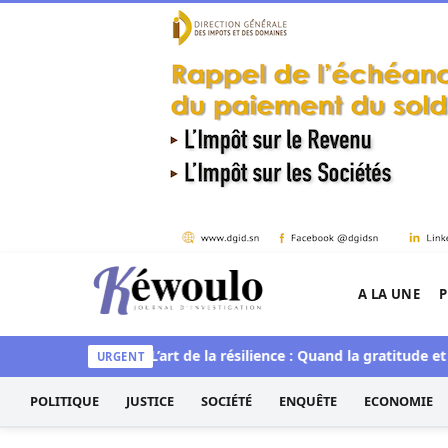
Aller au contenu
A LA UNE
P
Kéwoulo, le premier site d'information et d'inves
t spirituelle
L’art de la résilience : Quand la gratitude et l’ac
URGENT
POLITIQUE
JUSTICE
SOCIÉTÉ
ENQUÊTE
ECONOMIE