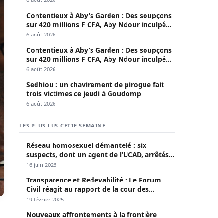
Contentieux à Aby’s Garden : Des soupçons
sur 420 millions F CFA, Aby Ndour inculpée
pour abus de biens sociaux
6 août 2026
Contentieux à Aby’s Garden : Des soupçons
sur 420 millions F CFA, Aby Ndour inculpée
pour abus de biens sociaux
6 août 2026
Sedhiou : un chavirement de pirogue fait
trois victimes ce jeudi à Goudomp
6 août 2026
LES PLUS LUS CETTE SEMAINE
Réseau homosexuel démantelé : six
suspects, dont un agent de l’UCAD, arrêtés à
Keur Massar ; l’un avoue avoir propagé le
16 juin 2026
VIH depuis 2018
Transparence et Redevabilité : Le Forum
Civil réagit au rapport de la cour des
comptes
19 février 2025
Nouveaux affrontements à la frontière