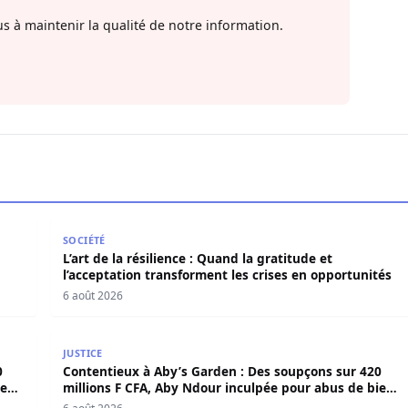
s à maintenir la qualité de notre information.
en force politique et spirituelle
L’art de la résilience : Quand la gratitude et l’acce
SOCIÉTÉ
L’art de la résilience : Quand la gratitude et
l’acceptation transforment les crises en opportunités
6 août 2026
420 millions F CFA, Aby Ndour inculpée pour abus de biens
Contentieux à Aby’s Garden : Des soupçons sur 420 
JUSTICE
0
Contentieux à Aby’s Garden : Des soupçons sur 420
iens
millions F CFA, Aby Ndour inculpée pour abus de biens
sociaux