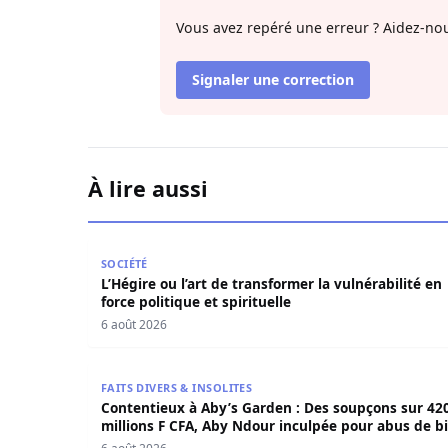
Vous avez repéré une erreur ? Aidez-nou
Signaler une correction
À lire aussi
L’Hégire ou l’art de transformer la vulnérabilité 
SOCIÉTÉ
L’Hégire ou l’art de transformer la vulnérabilité en
force politique et spirituelle
6 août 2026
Contentieux à Aby’s Garden : Des soupçons sur 
FAITS DIVERS & INSOLITES
Contentieux à Aby’s Garden : Des soupçons sur 42
millions F CFA, Aby Ndour inculpée pour abus de b
sociaux