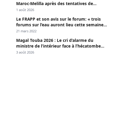
Maroc-Melilla après des tentatives de
passage
1 août 2026
Le FRAPP et son avis sur le forum: « trois
forums sur l’eau auront lieu cette semaine à
Dakar »
21 mars 2022
Magal Touba 2026 : Le cri d’alarme du
ministre de l’intérieur face à l’hécatombe
routière
3 août 2026