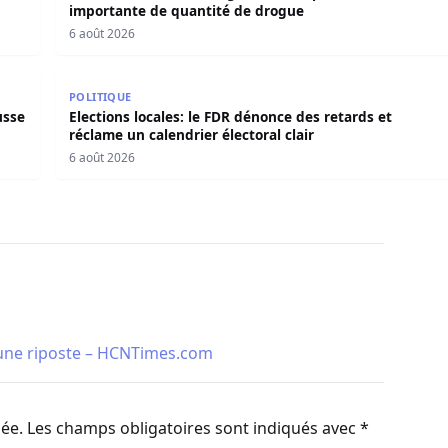
importante de quantité de drogue
6 août 2026
 hausse de 8 cm en 24 heures à Podor
Elections locales: le FDR dénonce des retards et récl
POLITIQUE
usse
Elections locales: le FDR dénonce des retards et
réclame un calendrier électoral clair
6 août 2026
 une riposte – HCNTimes.com
iée.
Les champs obligatoires sont indiqués avec
*