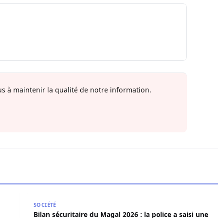
s à maintenir la qualité de notre information.
 victimes ce jeudi à Goudomp
Bilan sécuritaire du Magal 2026 : la police a saisi 
SOCIÉTÉ
Bilan sécuritaire du Magal 2026 : la police a saisi une