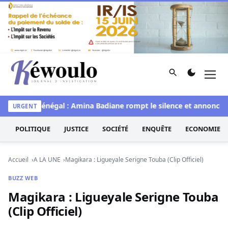
Aller au contenu
Rechercher
Men
Kéwoulo, le premier site d'information et d'investigation d
e
Miss Sénégal : Amina Badiane rompt le silence et annonce un
URGENT
POLITIQUE
JUSTICE
SOCIÉTÉ
ENQUÊTE
ECONOMIE
Accueil
A LA UNE
Magikara : Ligueyale Serigne Touba (Clip Officiel)
BUZZ WEB
Magikara : Ligueyale Serigne Touba
(Clip Officiel)