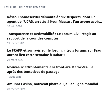
LES PLUS LUS CETTE SEMAINE
Réseau homosexuel démantelé : six suspects, dont un
agent de l’UCAD, arrêtés à Keur Massar ; l’un avoue avoir
propagé le VIH depuis 2018
16 juin 2026
Transparence et Redevabilité : Le Forum Civil réagit au
rapport de la cour des comptes
19 février 2025
Le FRAPP et son avis sur le forum: « trois forums sur l’eau
auront lieu cette semaine à Dakar »
21 mars 2022
Nouveaux affrontements à la frontière Maroc-Melilla
après des tentatives de passage
1 août 2026
Amunra Casino, nouveau phare du jeu en ligne mondial
28 février 2024