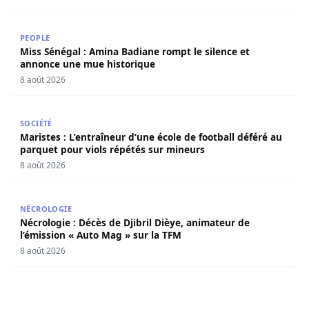
Miss Sénégal : Amina Badiane rompt le silence et annon
PEOPLE
Miss Sénégal : Amina Badiane rompt le silence et
annonce une mue historique
8 août 2026
Maristes : L’entraîneur d’une école de football déféré au
SOCIÉTÉ
Maristes : L’entraîneur d’une école de football déféré au
parquet pour viols répétés sur mineurs
8 août 2026
Nécrologie : Décès de Djibril Dièye, animateur de l’émiss
NÉCROLOGIE
Nécrologie : Décès de Djibril Dièye, animateur de
l’émission « Auto Mag » sur la TFM
8 août 2026