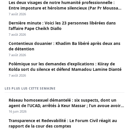
Les deux visages de notre humanité professionnelle :
Entre imposture et héroïsme silencieux (Par Pr Moussa
Seydi)
7 août 2026
Dernière minute : Voici les 23 personnes libérées dans
l’affaire Pape Cheikh Diallo
7 août 2026
Contentieux douanier : Khadim Ba libéré après deux ans
de détention
7 août 2026
Polémique sur les demandes d’explications : Kiiray de
Kolda sort du silence et défend Mamadou Lamine Dianté
7 août 2026
LES PLUS LUS CETTE SEMAINE
Réseau homosexuel démantelé : six suspects, dont un
agent de l’UCAD, arrêtés à Keur Massar ; l’un avoue avoir
propagé le VIH depuis 2018
16 juin 2026
Transparence et Redevabilité : Le Forum Civil réagit au
rapport de la cour des comptes