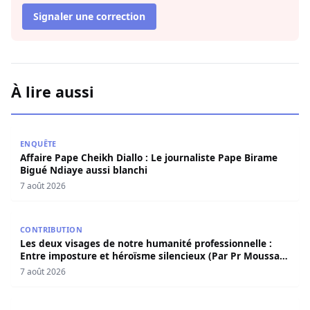
Signaler une correction
À lire aussi
Affaire Pape Cheikh Diallo : Le journaliste Pape Birame B
ENQUÊTE
Affaire Pape Cheikh Diallo : Le journaliste Pape Birame
Bigué Ndiaye aussi blanchi
7 août 2026
Les deux visages de notre humanité professionnelle : Ent
CONTRIBUTION
Les deux visages de notre humanité professionnelle :
Entre imposture et héroïsme silencieux (Par Pr Moussa
Seydi)
7 août 2026
Dernière minute : Voici les 23 personnes libérées dans l’a