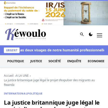
Aller au contenu
Rechercher
Men
Kéwoulo, le premier site d'information et d'investigation d
anchi
Les deux visages de notre humanité professionnelle : Ent
URGENT
POLITIQUE
JUSTICE
SOCIÉTÉ
ENQUÊTE
ECONOMIE
Accueil
A LA UNE
La justice britannique juge légal le projet d’expulser des migrants au
Rwanda
INTERNATIONAL
POLITIQUE
La justice britannique juge légal le