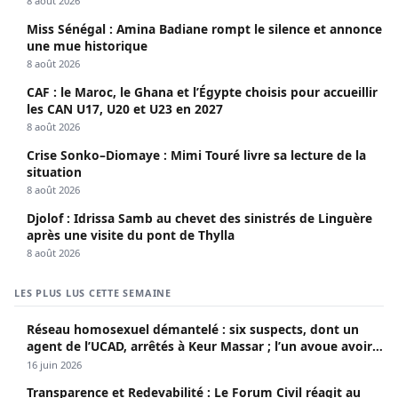
8 août 2026
Miss Sénégal : Amina Badiane rompt le silence et annonce
une mue historique
8 août 2026
CAF : le Maroc, le Ghana et l’Égypte choisis pour accueillir
les CAN U17, U20 et U23 en 2027
8 août 2026
Crise Sonko–Diomaye : Mimi Touré livre sa lecture de la
situation
8 août 2026
Djolof : Idrissa Samb au chevet des sinistrés de Linguère
après une visite du pont de Thylla
8 août 2026
LES PLUS LUS CETTE SEMAINE
Réseau homosexuel démantelé : six suspects, dont un
agent de l’UCAD, arrêtés à Keur Massar ; l’un avoue avoir
propagé le VIH depuis 2018
16 juin 2026
Transparence et Redevabilité : Le Forum Civil réagit au