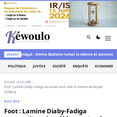
Aller au contenu
Rechercher
Men
Kéwoulo, le premier site d'information et d'investigation d
Miss Sénégal : Amina Badiane rompt le silence et annonce une
URGENT
POLITIQUE
JUSTICE
SOCIÉTÉ
ENQUÊTE
ECONOMIE
Accueil
A LA UNE
Foot : Lamine Diaby-Fadiga reconnait avoir volé la montre de Kasper
Dolberg
BUZZ WEB
Foot : Lamine Diaby-Fadiga