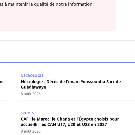
s à maintenir la qualité de notre information.
 dans une fosse septique à Both Escale
Nécrologie : Décès de l’imam Youssoupha Sarr de 
NÉCROLOGIE
ans
Nécrologie : Décès de l’imam Youssoupha Sarr de
Guédiawaye
8 août 2026
 et annonce une mue historique
CAF : le Maroc, le Ghana et l’Égypte choisis pour acc
SPORTS
CAF : le Maroc, le Ghana et l’Égypte choisis pour
accueillir les CAN U17, U20 et U23 en 2027
8 août 2026