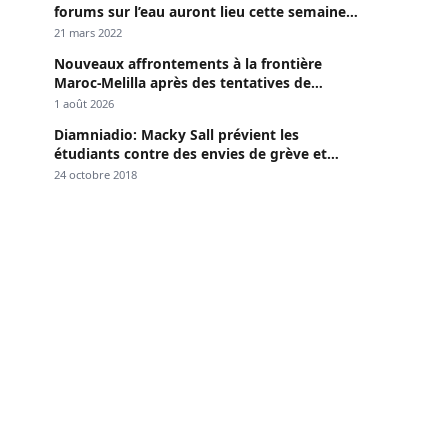
forums sur l’eau auront lieu cette semaine à
Dakar »
21 mars 2022
Nouveaux affrontements à la frontière
Maroc-Melilla après des tentatives de
passage
1 août 2026
Diamniadio: Macky Sall prévient les
étudiants contre des envies de grève et
menace
24 octobre 2018