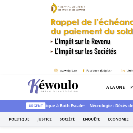
Aller au contenu
A LA UNE
P
Kéwoulo, le premier site d'information et d'inves
ns une fosse septique à Both Escale
Nécrologie : Décès de l’
URGENT
POLITIQUE
JUSTICE
SOCIÉTÉ
ENQUÊTE
ECONOMIE