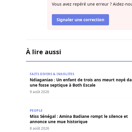
Vous avez repéré une erreur ? Aidez-nou
Signaler une correction
À lire aussi
Ndiaganiao : Un enfant de trois ans meurt noyé
FAITS DIVERS & INSOLITES
Ndiaganiao : Un enfant de trois ans meurt noyé d
une fosse septique à Both Escale
9 août 2026
Miss Sénégal : Amina Badiane rompt le silence
PEOPLE
Miss Sénégal : Amina Badiane rompt le silence et
annonce une mue historique
8 août 2026