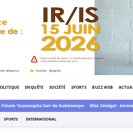
OLITIQUE
ENQUÊTE
SOCIÉTÉ
SPORTS
BUZZ WEB
ACTUA
tigation de l'Afrique.
imam Youssoupha Sarr de Guédiawaye
Miss Sénégal : Amina Badi
SPORTS
INTERNATIONAL