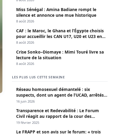
Miss Sénégal : Amina Badiane rompt le
silence et annonce une mue historique
8 août 2026
CAF : le Maroc, le Ghana et l’Égypte choisis
pour accueillir les CAN U17, U20 et U23 en
2027
8 août 2026
Crise Sonko–Diomaye : Mimi Touré livre sa
lecture de la situation
8 août 2026
LES PLUS LUS CETTE SEMAINE
Réseau homosexuel démantelé : six
suspects, dont un agent de l’UCAD, arrêtés à
Keur Massar ; l’un avoue avoir propagé le
16 juin 2026
VIH depuis 2018
Transparence et Redevabilité : Le Forum
Civil réagit au rapport de la cour des
comptes
19 février 2025
Le FRAPP et son avis sur le forum: « trois