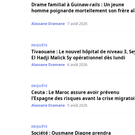
Drame familial à Guinaw-rails : Un jeune
homme poignarde mortellement son frère a
Alassane Dramane
7 août 2026
Tivaouane : Le nouvel hôpital de niveau 3, Seydi
ENQUÊTE
Tivaouane : Le nouvel hôpital de niveau 3, Se
El Hadji Malick Sy opérationnel dès lundi
Alassane Dramane
6 août 2026
Ceuta : Le Maroc assure avoir prévenu l’Espagne
ENQUÊTE
Ceuta : Le Maroc assure avoir prévenu
l’Espagne des risques avant la crise migratoi
Alassane Dramane
5 août 2026
Société : Ousmane Diagne prendra officiellement
ENQUÊTE
Société : Ousmane Diagne prendra