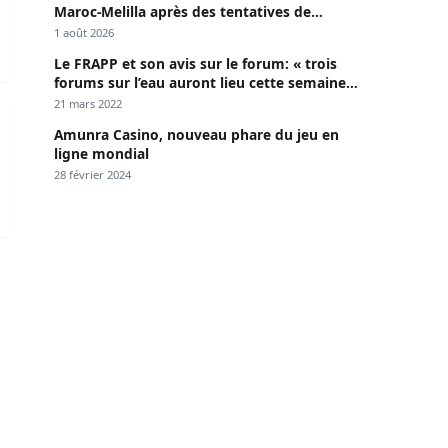
Maroc-Melilla après des tentatives de
passage
1 août 2026
Le FRAPP et son avis sur le forum: « trois
forums sur l’eau auront lieu cette semaine à
Dakar »
21 mars 2022
 vie» et qu’il «n’y a aucune vacance du pouvoir»
Amunra Casino, nouveau phare du jeu en
ligne mondial
28 février 2024