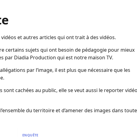
te
idéos et autres articles qui ont trait à des vidéos.
e certains sujets qui ont besoin de pédagogie pour mieux
es par Diadia Production qui est notre maison TV.
légations par l’image, il est plus que nécessaire que les
e.
sont cachées au public, elle se veut aussi le reporter vidé
r l’ensemble du territoire et d’amener des images dans tout
e poignarde mortellement son frère aîné
Touba en deuil : Rappel à Dieu de Sokhna Mame Amy
ENQUÊTE