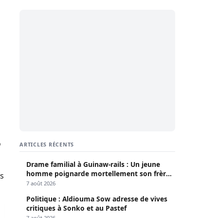
o
ARTICLES RÉCENTS
Drame familial à Guinaw-rails : Un jeune
homme poignarde mortellement son frère
es
aîné
7 août 2026
Politique : Aldiouma Sow adresse de vives
 Mbacké, fille du Khalife Général des Mourides
critiques à Sonko et au Pastef
7 août 2026