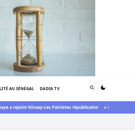
Rechercher
LITÉ AU SÉNÉGAL
DADIA TV
 a rejoint Kiiraay-Les Patriotes républicains
« Lesbienne », « s