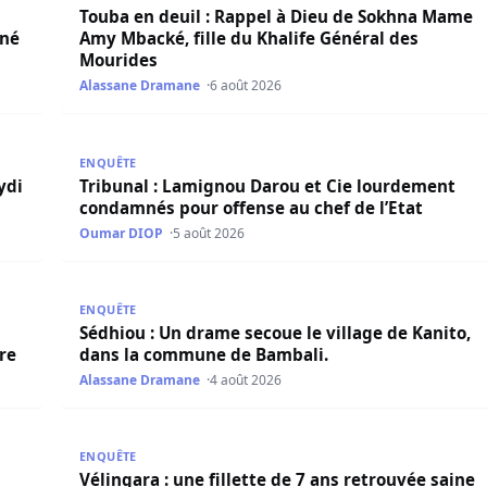
Touba en deuil : Rappel à Dieu de Sokhna Mame
îné
Amy Mbacké, fille du Khalife Général des
Mourides
Alassane Dramane
6 août 2026
 El Hadji Malick Sy opérationnel dès lundi
Tribunal : Lamignou Darou et Cie lourdement conda
ENQUÊTE
ydi
Tribunal : Lamignou Darou et Cie lourdement
condamnés pour offense au chef de l’Etat
Oumar DIOP
5 août 2026
 des risques avant la crise migratoire
Sédhiou : Un drame secoue le village de Kanito, da
ENQUÊTE
Sédhiou : Un drame secoue le village de Kanito,
re
dans la commune de Bambali.
Alassane Dramane
4 août 2026
 la tête du conseil constitutionnel le 11 août
Vélingara : une fillette de 7 ans retrouvée saine et
ENQUÊTE
Vélingara : une fillette de 7 ans retrouvée saine