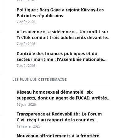
Politique : Bara Gaye a rejoint Kiiraay-Les
Patriotes républicains
7 août 2026
« Lesbienne », « sidéenne »… Un conflit sur
TikTok conduit trois adolescents devant le
mnés pour offense au chef de l’Etat
parquet
7 août 2026
Contrôle des finances publiques et du
secteur maritime : l’Assemblée nationale
convoque une session extraordinaire
7 août 2026
LES PLUS LUS CETTE SEMAINE
ns la commune de Bambali.
Réseau homosexuel démantelé : six
suspects, dont un agent de l’UCAD, arrêtés à
Keur Massar ; l’un avoue avoir propagé le
16 juin 2026
VIH depuis 2018
Transparence et Redevabilité : Le Forum
Civil réagit au rapport de la cour des
 sauve 48 heures après sa disparition grâce au courage d’un 
comptes
19 février 2025
Nouveaux affrontements à la frontière