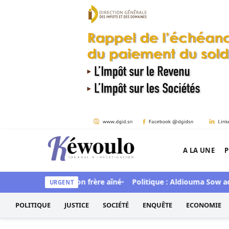
Aller au contenu
A LA UNE
P
Kéwoulo, le premier site d'information et d'inves
de mortellement son frère aîné
Politique : Aldiouma Sow adres
URGENT
POLITIQUE
JUSTICE
SOCIÉTÉ
ENQUÊTE
ECONOMIE