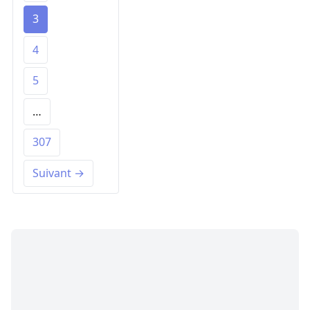
3
4
5
…
307
Suivant →