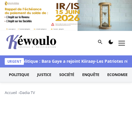
Aller au contenu
Rechercher
Men
Kéwoulo, le premier site d'information et d'investigation d
astef
Politique : Bara Gaye a rejoint Kiiraay-Les Patriotes répub
URGENT
POLITIQUE
JUSTICE
SOCIÉTÉ
ENQUÊTE
ECONOMIE
Accueil
Dadia TV