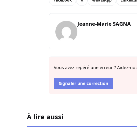
Facebook
X
WhatsApp
LinkedI
Jeanne-Marie SAGNA
Vous avez repéré une erreur ? Aidez-nou
Signaler une correction
À lire aussi
L’Hégire ou l’art de transformer la vulnérabilité 