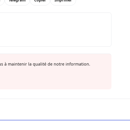
n
Telegram
Copier
Imprimer
s à maintenir la qualité de notre information.
en force politique et spirituelle
L’art de la résilience : Quand la gratitude et l’acce