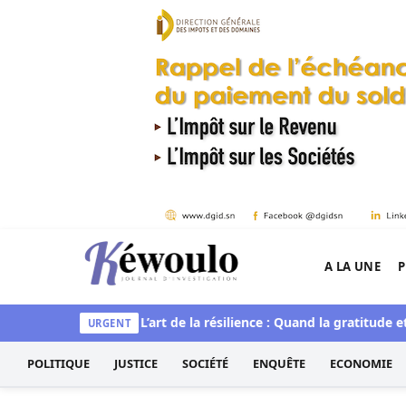
Aller au contenu
A LA UNE
P
Kéwoulo, le premier site d'information et d'inves
et spirituelle
L’art de la résilience : Quand la gratitude et l’ac
URGENT
POLITIQUE
JUSTICE
SOCIÉTÉ
ENQUÊTE
ECONOMIE