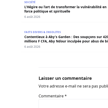
SOCIÉTÉ
L’Hégire ou l’art de transformer la vulnérabilité en
force politique et spirituelle
6 août 2026
Contentieux à Aby’s Garden : Des soupçons sur 
FAITS DIVERS & INSOLITES
Contentieux à Aby’s Garden : Des soupçons sur 42
millions F CFA, Aby Ndour inculpée pour abus de b
sociaux
6 août 2026
Laisser un commentaire
Votre adresse e-mail ne sera pas publ
Commentaire
*