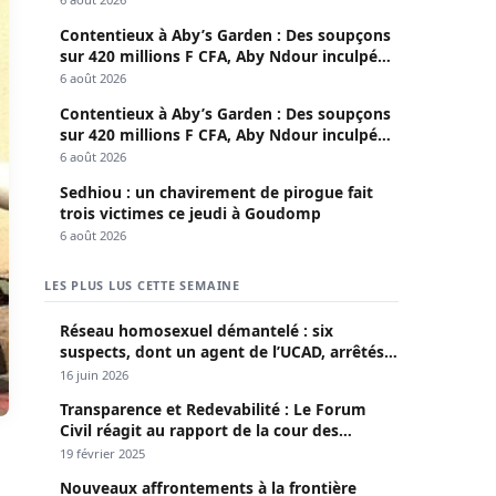
Contentieux à Aby’s Garden : Des soupçons
sur 420 millions F CFA, Aby Ndour inculpée
pour abus de biens sociaux
6 août 2026
Contentieux à Aby’s Garden : Des soupçons
sur 420 millions F CFA, Aby Ndour inculpée
pour abus de biens sociaux
6 août 2026
Sedhiou : un chavirement de pirogue fait
trois victimes ce jeudi à Goudomp
6 août 2026
LES PLUS LUS CETTE SEMAINE
Réseau homosexuel démantelé : six
suspects, dont un agent de l’UCAD, arrêtés à
Keur Massar ; l’un avoue avoir propagé le
16 juin 2026
VIH depuis 2018
Transparence et Redevabilité : Le Forum
Civil réagit au rapport de la cour des
comptes
19 février 2025
Nouveaux affrontements à la frontière