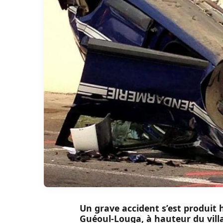
Un grave accident s’est produit h
Guéoul-Louga, à hauteur du vil