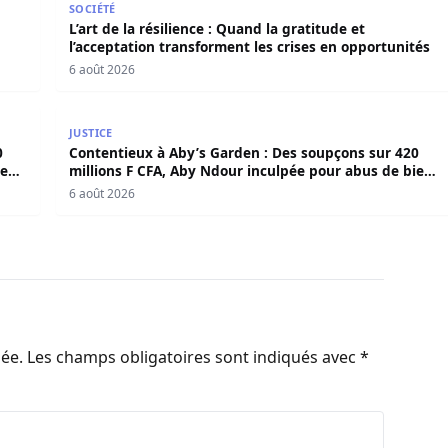
SOCIÉTÉ
L’art de la résilience : Quand la gratitude et
l’acceptation transforment les crises en opportunités
6 août 2026
420 millions F CFA, Aby Ndour inculpée pour abus de biens
Contentieux à Aby’s Garden : Des soupçons sur 420 
JUSTICE
0
Contentieux à Aby’s Garden : Des soupçons sur 420
iens
millions F CFA, Aby Ndour inculpée pour abus de biens
sociaux
6 août 2026
iée.
Les champs obligatoires sont indiqués avec
*