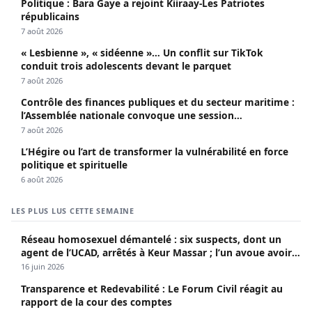
Politique : Bara Gaye a rejoint Kiiraay-Les Patriotes
républicains
7 août 2026
« Lesbienne », « sidéenne »… Un conflit sur TikTok
conduit trois adolescents devant le parquet
7 août 2026
Contrôle des finances publiques et du secteur maritime :
l’Assemblée nationale convoque une session
extraordinaire
7 août 2026
L’Hégire ou l’art de transformer la vulnérabilité en force
politique et spirituelle
6 août 2026
LES PLUS LUS CETTE SEMAINE
Réseau homosexuel démantelé : six suspects, dont un
agent de l’UCAD, arrêtés à Keur Massar ; l’un avoue avoir
propagé le VIH depuis 2018
16 juin 2026
Transparence et Redevabilité : Le Forum Civil réagit au
rapport de la cour des comptes