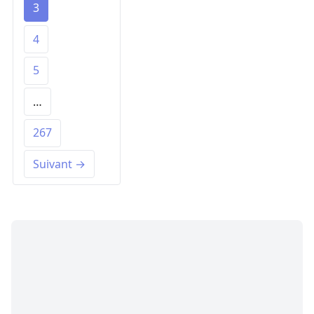
3
4
5
…
267
Suivant →