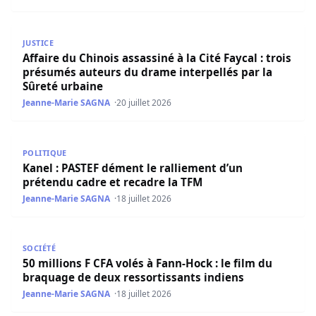
Affaire du Chinois assassiné à la Cité Faycal : trois prés
JUSTICE
Affaire du Chinois assassiné à la Cité Faycal : trois
présumés auteurs du drame interpellés par la
Sûreté urbaine
Jeanne-Marie SAGNA
20 juillet 2026
Kanel : PASTEF dément le ralliement d’un prétendu cadre 
POLITIQUE
Kanel : PASTEF dément le ralliement d’un
prétendu cadre et recadre la TFM
Jeanne-Marie SAGNA
18 juillet 2026
50 millions F CFA volés à Fann-Hock : le film du braquage
SOCIÉTÉ
50 millions F CFA volés à Fann-Hock : le film du
braquage de deux ressortissants indiens
Jeanne-Marie SAGNA
18 juillet 2026