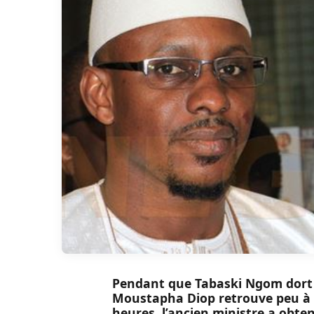
Pendant que Tabaski Ngom dort e
Moustapha Diop retrouve peu à p
heures, l’ancien ministre a obten