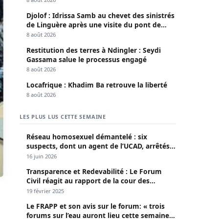
Djolof : Idrissa Samb au chevet des sinistrés
de Linguère après une visite du pont de
Thylla
8 août 2026
Restitution des terres à Ndingler : Seydi
Gassama salue le processus engagé
8 août 2026
Locafrique : Khadim Ba retrouve la liberté
8 août 2026
LES PLUS LUS CETTE SEMAINE
Réseau homosexuel démantelé : six
suspects, dont un agent de l’UCAD, arrêtés à
Keur Massar ; l’un avoue avoir propagé le
16 juin 2026
VIH depuis 2018
Transparence et Redevabilité : Le Forum
Civil réagit au rapport de la cour des
comptes
19 février 2025
Le FRAPP et son avis sur le forum: « trois
forums sur l’eau auront lieu cette semaine à