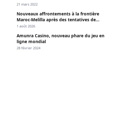
Dakar »
21 mars 2022
Nouveaux affrontements à la frontière
Maroc-Melilla après des tentatives de
passage
1 août 2026
Amunra Casino, nouveau phare du jeu en
ligne mondial
28 février 2024