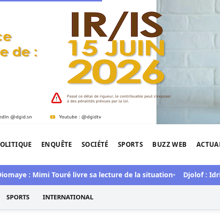
OLITIQUE
ENQUÊTE
SOCIÉTÉ
SPORTS
BUZZ WEB
ACTUA
tigation de l'Afrique.
 : Mimi Touré livre sa lecture de la situation
Djolof : Idrissa
SPORTS
INTERNATIONAL