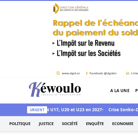
Aller au contenu
A LA UNE
P
Kéwoulo, le premier site d'information et d'inves
 accueillir les CAN U17, U20 et U23 en 2027
Crise Sonko–Diomaye
URGENT
POLITIQUE
JUSTICE
SOCIÉTÉ
ENQUÊTE
ECONOMIE