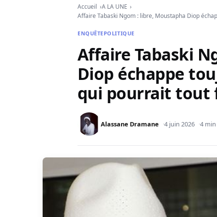
Accueil
A LA UNE
Affaire Tabaski Ngom : libre, Moustapha Diop échapp
ENQUÊTE
POLITIQUE
Affaire Tabaski N
Diop échappe touj
qui pourrait tout 
Alassane Dramane
4 juin 2026
4 min