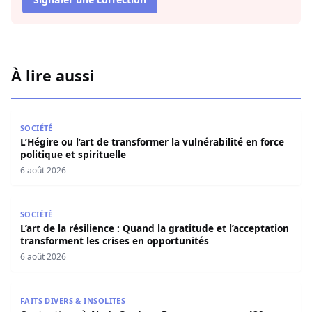
À lire aussi
L’Hégire ou l’art de transformer la vulnérabilité en force po
SOCIÉTÉ
L’Hégire ou l’art de transformer la vulnérabilité en force
politique et spirituelle
6 août 2026
L’art de la résilience : Quand la gratitude et l’acceptatio
SOCIÉTÉ
L’art de la résilience : Quand la gratitude et l’acceptation
transforment les crises en opportunités
6 août 2026
Contentieux à Aby’s Garden : Des soupçons sur 420 milli
FAITS DIVERS & INSOLITES