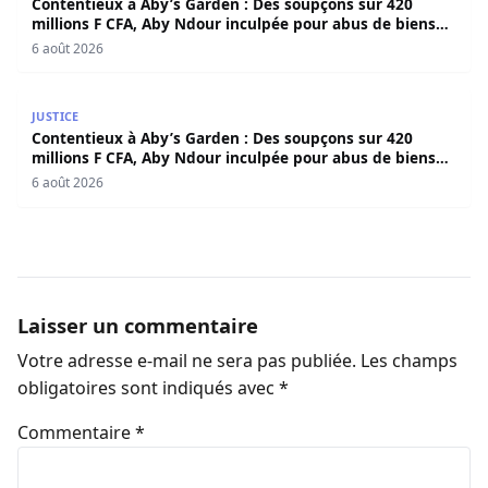
Contentieux à Aby’s Garden : Des soupçons sur 420
millions F CFA, Aby Ndour inculpée pour abus de biens
sociaux
6 août 2026
Contentieux à Aby’s Garden : Des soupçons sur 420 milli
JUSTICE
Contentieux à Aby’s Garden : Des soupçons sur 420
millions F CFA, Aby Ndour inculpée pour abus de biens
sociaux
6 août 2026
Laisser un commentaire
Votre adresse e-mail ne sera pas publiée.
Les champs
obligatoires sont indiqués avec
*
Commentaire
*