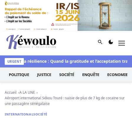
Aller au contenu
Rechercher
Men
Kéwoulo, le premier site d'information et d'investigation d
L’art de la résilience : Quand la gratitude et l’acceptation transf
URGENT
POLITIQUE
JUSTICE
SOCIÉTÉ
ENQUÊTE
ECONOMIE
Accueil
A LA UNE
Aéroport international Sékou Touré : saisie de plus de 7 kg de cocaïne sur
une passagère sénégalaise
INTERNATIONAL
SOCIÉTÉ