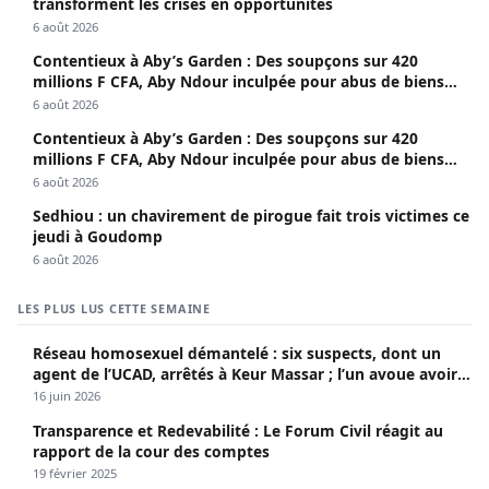
transforment les crises en opportunités
6 août 2026
Contentieux à Aby’s Garden : Des soupçons sur 420
millions F CFA, Aby Ndour inculpée pour abus de biens
sociaux
6 août 2026
Contentieux à Aby’s Garden : Des soupçons sur 420
millions F CFA, Aby Ndour inculpée pour abus de biens
sociaux
6 août 2026
Sedhiou : un chavirement de pirogue fait trois victimes ce
jeudi à Goudomp
6 août 2026
LES PLUS LUS CETTE SEMAINE
Réseau homosexuel démantelé : six suspects, dont un
agent de l’UCAD, arrêtés à Keur Massar ; l’un avoue avoir
propagé le VIH depuis 2018
16 juin 2026
Transparence et Redevabilité : Le Forum Civil réagit au
rapport de la cour des comptes
19 février 2025