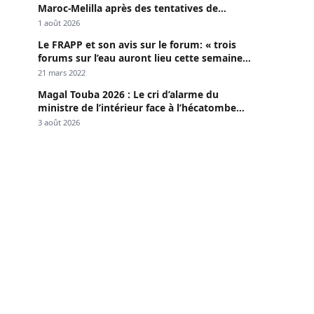
Maroc-Melilla après des tentatives de
passage
1 août 2026
Le FRAPP et son avis sur le forum: « trois
forums sur l’eau auront lieu cette semaine à
Dakar »
21 mars 2022
Magal Touba 2026 : Le cri d’alarme du
ministre de l’intérieur face à l’hécatombe
routière
3 août 2026