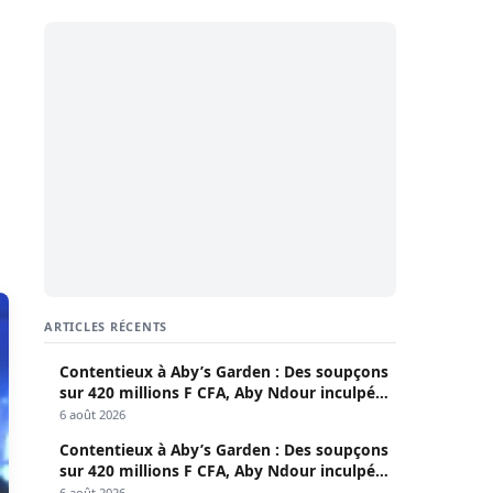
ARTICLES RÉCENTS
Contentieux à Aby’s Garden : Des soupçons
sur 420 millions F CFA, Aby Ndour inculpée
pour abus de biens sociaux
6 août 2026
Contentieux à Aby’s Garden : Des soupçons
sur 420 millions F CFA, Aby Ndour inculpée
pour abus de biens sociaux
6 août 2026