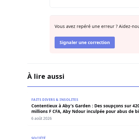
Vous avez repéré une erreur ? Aidez-nou
Signaler une correction
À lire aussi
Contentieux à Aby’s Garden : Des soupçons sur 
FAITS DIVERS & INSOLITES
Contentieux à Aby’s Garden : Des soupçons sur 42
millions F CFA, Aby Ndour inculpée pour abus de b
sociaux
6 août 2026
Sedhiou : un chavirement de pirogue fait trois
SOCIÉTÉ