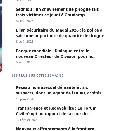
Sedhiou : un chavirement de pirogue fait
trois victimes ce jeudi à Goudomp
6 août 2026
Bilan sécuritaire du Magal 2026 : la police a
saisi une importante de quantité de drogue
6 août 2026
Banque mondiale : Dialogue entre le
nouveau Directeur de Division pour le
Sénégal et le Pr. Diomaye
6 août 2026
LES PLUS LUS CETTE SEMAINE
Réseau homosexuel démantelé : six
suspects, dont un agent de l’UCAD, arrêtés à
Keur Massar ; l’un avoue avoir propagé le
16 juin 2026
VIH depuis 2018
Transparence et Redevabilité : Le Forum
Civil réagit au rapport de la cour des
comptes
19 février 2025
Nouveaux affrontements à la frontière