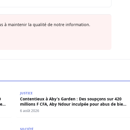
s à maintenir la qualité de notre information.
420 millions F CFA, Aby Ndour inculpée pour abus de biens
Contentieux à Aby’s Garden : Des soupçons sur 420 
JUSTICE
0
Contentieux à Aby’s Garden : Des soupçons sur 420
iens
millions F CFA, Aby Ndour inculpée pour abus de biens
sociaux
6 août 2026
 victimes ce jeudi à Goudomp
Bilan sécuritaire du Magal 2026 : la police a saisi 
SOCIÉTÉ