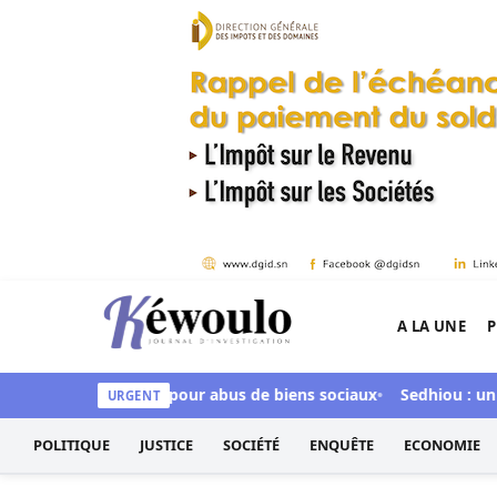
Aller au contenu
A LA UNE
P
Kéwoulo, le premier site d'information et d'inves
Ndour inculpée pour abus de biens sociaux
Sedhiou : un chavir
URGENT
POLITIQUE
JUSTICE
SOCIÉTÉ
ENQUÊTE
ECONOMIE