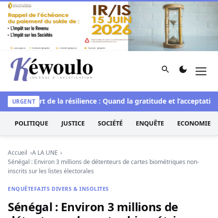
Aller au contenu
Rechercher
Men
Kéwoulo, le premier site d'information et d'investigation d
elle
L’art de la résilience : Quand la gratitude et l’acceptation 
URGENT
POLITIQUE
JUSTICE
SOCIÉTÉ
ENQUÊTE
ECONOMIE
Accueil
A LA UNE
Sénégal : Environ 3 millions de détenteurs de cartes biométriques non-
inscrits sur les listes électorales
ENQUÊTE
FAITS DIVERS & INSOLITES
Sénégal : Environ 3 millions de