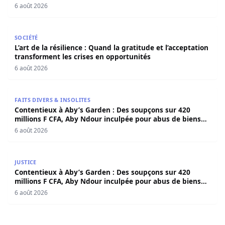
6 août 2026
L’art de la résilience : Quand la gratitude et l’acceptatio
SOCIÉTÉ
L’art de la résilience : Quand la gratitude et l’acceptation
transforment les crises en opportunités
6 août 2026
Contentieux à Aby’s Garden : Des soupçons sur 420 milli
FAITS DIVERS & INSOLITES
Contentieux à Aby’s Garden : Des soupçons sur 420
millions F CFA, Aby Ndour inculpée pour abus de biens
sociaux
6 août 2026
Contentieux à Aby’s Garden : Des soupçons sur 420 milli
JUSTICE
Contentieux à Aby’s Garden : Des soupçons sur 420
millions F CFA, Aby Ndour inculpée pour abus de biens
sociaux
6 août 2026