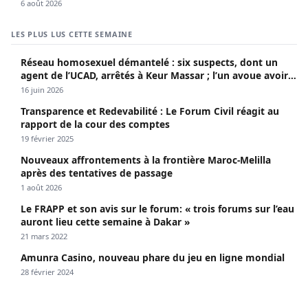
6 août 2026
LES PLUS LUS CETTE SEMAINE
Réseau homosexuel démantelé : six suspects, dont un
agent de l’UCAD, arrêtés à Keur Massar ; l’un avoue avoir
propagé le VIH depuis 2018
16 juin 2026
Transparence et Redevabilité : Le Forum Civil réagit au
rapport de la cour des comptes
19 février 2025
Nouveaux affrontements à la frontière Maroc-Melilla
après des tentatives de passage
1 août 2026
Le FRAPP et son avis sur le forum: « trois forums sur l’eau
auront lieu cette semaine à Dakar »
21 mars 2022
Amunra Casino, nouveau phare du jeu en ligne mondial
28 février 2024