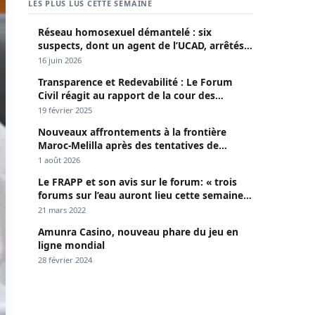
Contentieux à Aby’s Garden : Des soupçons
sur 420 millions F CFA, Aby Ndour inculpée
pour abus de biens sociaux
6 août 2026
Contentieux à Aby’s Garden : Des soupçons
sur 420 millions F CFA, Aby Ndour inculpée
pour abus de biens sociaux
6 août 2026
Sedhiou : un chavirement de pirogue fait
trois victimes ce jeudi à Goudomp
6 août 2026
LES PLUS LUS CETTE SEMAINE
Réseau homosexuel démantelé : six
suspects, dont un agent de l’UCAD, arrêtés à
Keur Massar ; l’un avoue avoir propagé le
16 juin 2026
VIH depuis 2018
Transparence et Redevabilité : Le Forum
Civil réagit au rapport de la cour des
comptes
19 février 2025
Nouveaux affrontements à la frontière