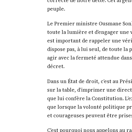
marqué par une culture de l’impun
les ressources publiques au détrim
milliards étaient détournés, des S
de moyens, des routes restaient im
jeunesse abandonnée.
L’argent détourné n’appartient pas à
sénégalais. Avec ces fonds, nous 
des routes dignes, des stades, cré
correcte de notre dette. Cet argent
peuple.
Le Premier ministre Ousmane Sonko
toute la lumière et d’engager une v
est important de rappeler une véri
dispose pas, à lui seul, de toute l