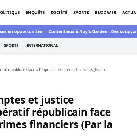
OLITIQUE
ENQUÊTE
SOCIÉTÉ
SPORTS
BUZZ WEB
ACTUA
tigation de l'Afrique.
en opportunités
Contentieux à Aby’s Garden : Des soupçons sur 
SPORTS
INTERNATIONAL