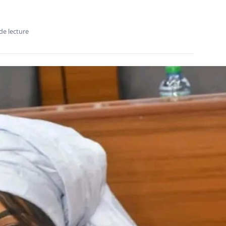
atif républicain face à l’impunité des crimes financiers (Par la
ptes et justice
ératif républicain face
rimes financiers (Par la
de lecture