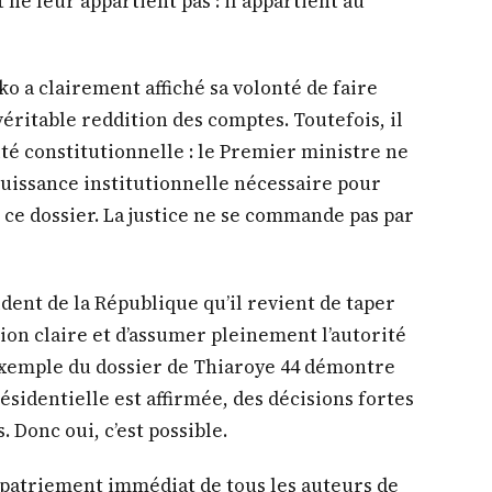
ité, où une minorité prédatrice a confisqué
ent de l’intérêt général. Pendant que des
énégalais mouraient dans nos hôpitaux faute
praticables, des écoles délabrées, et la
 ceux qui l’ont volé. Il appartient au peuple
aurions pu construire des hôpitaux modernes,
er des emplois et assurer une prise en charge
 ne leur appartient pas : il appartient au
 a clairement affiché sa volonté de faire
éritable reddition des comptes. Toutefois, il
té constitutionnelle : le Premier ministre ne
a puissance institutionnelle nécessaire pour