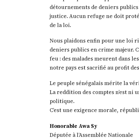
agir avec la fermeté attendue dans
décret.
Dans un État de droit, c’est au Prés
sur la table, d’imprimer une direct
que lui confère la Constitution. L
que lorsque la volonté politique pr
et courageuses peuvent être prises.
C’est pourquoi nous appelons au r
détournements de deniers publics a
justice. Aucun refuge ne doit proté
de la loi.
Nous plaidons enfin pour une loi 
deniers publics en crime majeur. Ca
feu : des malades meurent dans les 