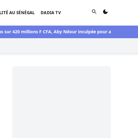
Rechercher
LITÉ AU SÉNÉGAL
DADIA TV
420 millions F CFA, Aby Ndour inculpée pour abus de biens soci