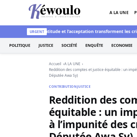
Aller au contenu
A LA UNE
P
Kéwoulo, le premier site d'information et d'inves
ence : Quand la gratitude et l’acceptation transforment les crises 
URGENT
POLITIQUE
JUSTICE
SOCIÉTÉ
ENQUÊTE
ECONOMIE