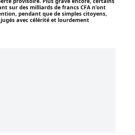
 voir, dans notre pays, des individus
’Assemblée nationale et sous les caméras
argent du contribuable, tout en cherchant
berté provisoire. Plus grave encore, certains
t sur des milliards de francs CFA n’ont
ntion, pendant que de simples citoyens,
 jugés avec célérité et lourdement