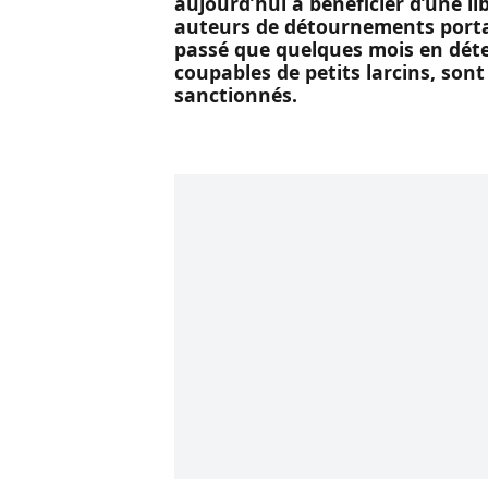
Il est profondément révoltant de
assumer publiquement, devant l
de télévision, avoir détourné l’
aujourd’hui à bénéficier d’une li
auteurs de détournements portan
passé que quelques mois en déte
coupables de petits larcins, sont
sanctionnés.