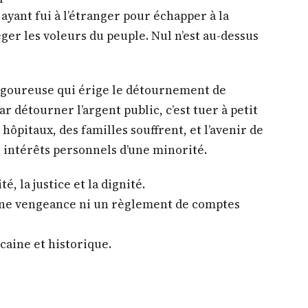
 ce dossier. La justice ne se commande pas par
ident de la République qu’il revient de taper
ion claire et d’assumer pleinement l’autorité
’exemple du dossier de Thiaroye 44 démontre
ésidentielle est affirmée, des décisions fortes
 Donc oui, c’est possible.
apatriement immédiat de tous les auteurs de
yant fui à l’étranger pour échapper à la
ger les voleurs du peuple. Nul n’est au-dessus
rigoureuse qui érige le détournement de
r détourner l’argent public, c’est tuer à petit
hôpitaux, des familles souffrent, et l’avenir de