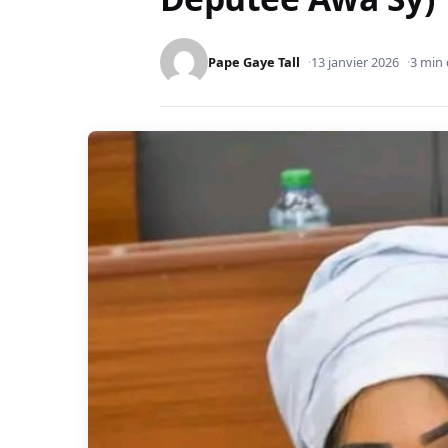
Accueil
A LA UNE
Reddition des comptes et justice équitable : un impér
Députée Awa Sy)
CONTRIBUTION
JUSTICE
Reddition des com
équitable : un imp
à l’impunité des c
Députée Awa Sy)
Pape Gaye Tall
13 janvier 2026
3 min 