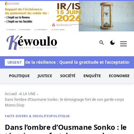
Aller au contenu
Rechercher
Men
Kéwoulo, le premier site d'information et d'investigation d
e
L’art de la résilience : Quand la gratitude et l’acceptation tr
URGENT
POLITIQUE
JUSTICE
SOCIÉTÉ
ENQUÊTE
ECONOMIE
Accueil
A LA UNE
Dans l’ombre d’Ousmane Sonko : le témoignage fort de son garde-corps
Momo Diop
FAITS DIVERS & INSOLITES
POLITIQUE
Dans l’ombre d’Ousmane Sonko : le