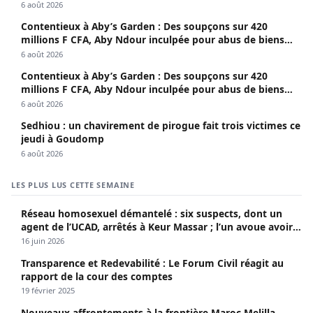
6 août 2026
Contentieux à Aby’s Garden : Des soupçons sur 420
millions F CFA, Aby Ndour inculpée pour abus de biens
sociaux
6 août 2026
Contentieux à Aby’s Garden : Des soupçons sur 420
millions F CFA, Aby Ndour inculpée pour abus de biens
sociaux
6 août 2026
Sedhiou : un chavirement de pirogue fait trois victimes ce
jeudi à Goudomp
6 août 2026
LES PLUS LUS CETTE SEMAINE
Réseau homosexuel démantelé : six suspects, dont un
agent de l’UCAD, arrêtés à Keur Massar ; l’un avoue avoir
propagé le VIH depuis 2018
16 juin 2026
Transparence et Redevabilité : Le Forum Civil réagit au
rapport de la cour des comptes
19 février 2025
Nouveaux affrontements à la frontière Maroc-Melilla