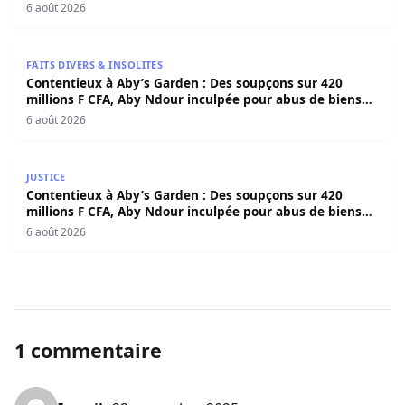
6 août 2026
Contentieux à Aby’s Garden : Des soupçons sur 420 milli
FAITS DIVERS & INSOLITES
Contentieux à Aby’s Garden : Des soupçons sur 420
millions F CFA, Aby Ndour inculpée pour abus de biens
sociaux
6 août 2026
Contentieux à Aby’s Garden : Des soupçons sur 420 milli
JUSTICE
Contentieux à Aby’s Garden : Des soupçons sur 420
millions F CFA, Aby Ndour inculpée pour abus de biens
sociaux
6 août 2026
1 commentaire