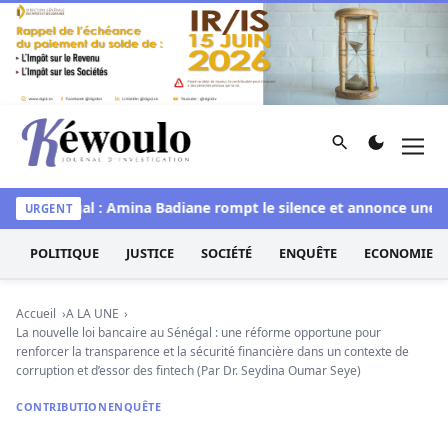
Aller au contenu
Rechercher
Men
Kéwoulo, le premier site d'information et d'investigation d
s Sénégal : Amina Badiane rompt le silence et annonce une mue 
URGENT
POLITIQUE
JUSTICE
SOCIÉTÉ
ENQUÊTE
ECONOMIE
Accueil
A LA UNE
La nouvelle loi bancaire au Sénégal : une réforme opportune pour
renforcer la transparence et la sécurité financière dans un contexte de
corruption et d’essor des fintech (Par Dr. Seydina Oumar Seye)
CONTRIBUTION
ENQUÊTE