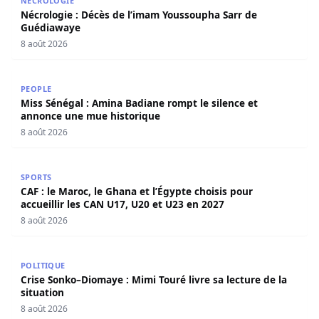
NÉCROLOGIE
Nécrologie : Décès de l’imam Youssoupha Sarr de
Guédiawaye
8 août 2026
Miss Sénégal : Amina Badiane rompt le silence et annon
PEOPLE
Miss Sénégal : Amina Badiane rompt le silence et
annonce une mue historique
8 août 2026
CAF : le Maroc, le Ghana et l’Égypte choisis pour accueill
SPORTS
CAF : le Maroc, le Ghana et l’Égypte choisis pour
accueillir les CAN U17, U20 et U23 en 2027
8 août 2026
Crise Sonko–Diomaye : Mimi Touré livre sa lecture de la s
POLITIQUE
Crise Sonko–Diomaye : Mimi Touré livre sa lecture de la
situation
8 août 2026