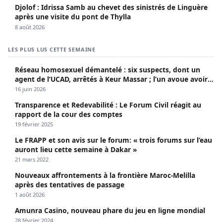
Djolof : Idrissa Samb au chevet des sinistrés de Linguère
après une visite du pont de Thylla
8 août 2026
LES PLUS LUS CETTE SEMAINE
Réseau homosexuel démantelé : six suspects, dont un
agent de l’UCAD, arrêtés à Keur Massar ; l’un avoue avoir
propagé le VIH depuis 2018
16 juin 2026
Transparence et Redevabilité : Le Forum Civil réagit au
rapport de la cour des comptes
19 février 2025
Le FRAPP et son avis sur le forum: « trois forums sur l’eau
auront lieu cette semaine à Dakar »
21 mars 2022
Nouveaux affrontements à la frontière Maroc-Melilla
après des tentatives de passage
1 août 2026
Amunra Casino, nouveau phare du jeu en ligne mondial
28 février 2024